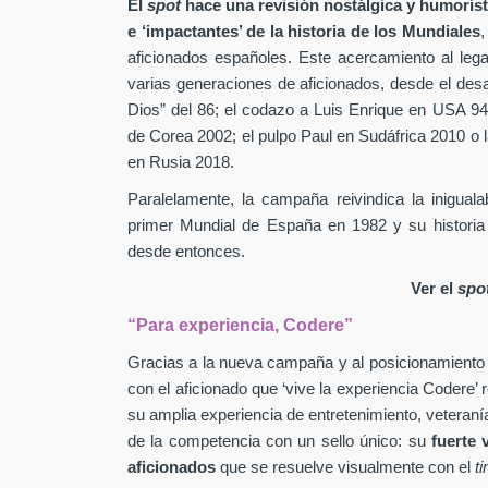
El
spot
hace una revisión nostálgica y humorís
e ‘impactantes’ de la historia de los Mundiales
,
aficionados españoles. Este acercamiento al leg
varias generaciones de aficionados, desde el des
Dios” del 86; el codazo a Luis Enrique en USA 94
de Corea 2002; el pulpo Paul en Sudáfrica 2010 o l
en Rusia 2018.
Paralelamente, la campaña reivindica la inigual
primer Mundial de España en 1982 y su historia
desde entonces.
Ver el
spo
“Para experiencia, Codere”
Gracias a la nueva campaña y al posicionamiento
con el aficionado que ‘vive la experiencia Codere’ 
su amplia experiencia de entretenimiento, veteranía
de la competencia con un sello único: su
fuerte 
aficionados
que se resuelve visualmente con el
t