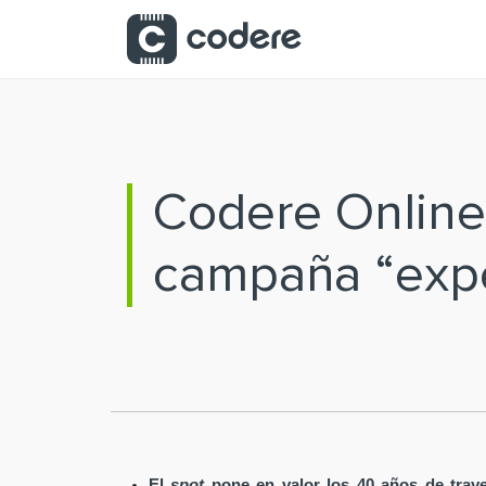
Saltar al contenido principal
Codere Online 
campaña “expe
El
spot
pone en valor los 40 años de tray