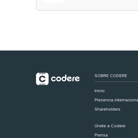
retail en España y
registra récord
histórico en el Mundial
SOBRE CODERE
Inicio
Presencia internaciona
Shareholders
Únete a Codere
Prensa