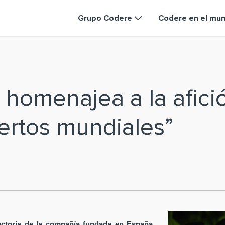
Grupo Codere
Codere en el mu
homenajea a la afici
rtos mundiales”
ectoria de la compañía fundada en España