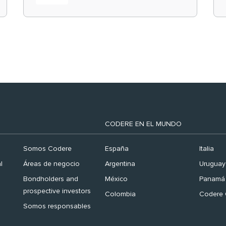
el ranking ‘Brand
Finance España 2026’
CODERE EN EL MUNDO
Somos Codere
España
Italia
l
Áreas de negocio
Argentina
Uruguay
Bondholders and
México
Panamá
prospective investors
Colombia
Codere 
Somos responsables