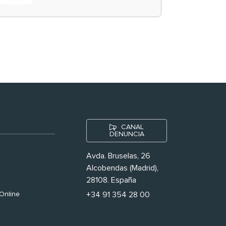
historias ‘muy
nuestras’
CANAL
DENUNCIA
Avda. Bruselas, 26
Alcobendas (Madrid),
28108. España
Online
+34 91 354 28 00