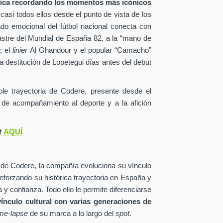
tica recordando los momentos más icónicos
 casi todos ellos desde el punto de vista de los
ado emocional del fútbol nacional conecta con
astre del Mundial de España 82, a la “mano de
; el
linier
Al Ghandour y el popular “Camacho”
a destitución de Lopetegui días antes del debut
able trayectoria de Codere, presente desde el
 de acompañamiento al deporte y a la afición
t
AQUÍ
 de Codere, la compañía evoluciona su vínculo
reforzando su histórica trayectoria en España y
 y confianza. Todo ello le permite diferenciarse
vínculo cultural con varias generaciones de
ime-lapse
de su marca a lo largo del
spot
.