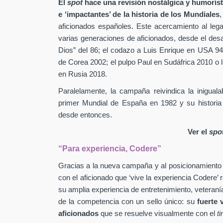
El
spot
hace una revisión nostálgica y humorís
e ‘impactantes’ de la historia de los Mundiales
,
aficionados españoles. Este acercamiento al leg
varias generaciones de aficionados, desde el des
Dios” del 86; el codazo a Luis Enrique en USA 94
de Corea 2002; el pulpo Paul en Sudáfrica 2010 o l
en Rusia 2018.
Paralelamente, la campaña reivindica la inigual
primer Mundial de España en 1982 y su historia
desde entonces.
Ver el
spo
“Para experiencia, Codere”
Gracias a la nueva campaña y al posicionamiento
con el aficionado que ‘vive la experiencia Codere’ 
su amplia experiencia de entretenimiento, veteranía
de la competencia con un sello único: su
fuerte 
aficionados
que se resuelve visualmente con el
t