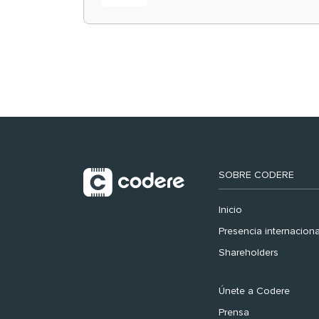
retail en España y
registra récord
histórico en el Mundial
SOBRE CODERE
Inicio
Presencia internaciona
Shareholders
Únete a Codere
Prensa