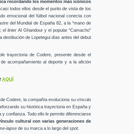
tica recordando los momentos más icónicos
 casi todos ellos desde el punto de vista de los
ado emocional del fútbol nacional conecta con
astre del Mundial de España 82, a la “mano de
; el
linier
Al Ghandour y el popular “Camacho”
a destitución de Lopetegui días antes del debut
able trayectoria de Codere, presente desde el
 de acompañamiento al deporte y a la afición
t
AQUÍ
 de Codere, la compañía evoluciona su vínculo
reforzando su histórica trayectoria en España y
 y confianza. Todo ello le permite diferenciarse
vínculo cultural con varias generaciones de
ime-lapse
de su marca a lo largo del
spot
.