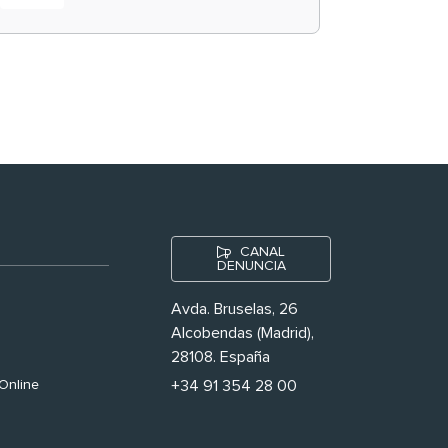
historias ‘muy
nuestras’
CANAL
DENUNCIA
Avda. Bruselas, 26
Alcobendas (Madrid),
28108. España
Online
+34 91 354 28 00