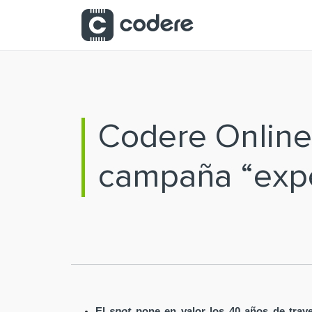
Saltar al contenido principal
Codere Online 
campaña “expe
El
spot
pone en valor los 40 años de tray