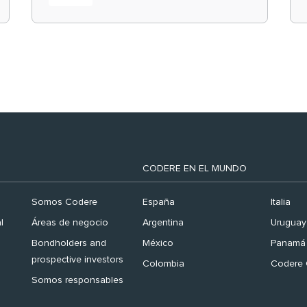
el ranking ‘Brand
Finance España 2026’
CODERE EN EL MUNDO
Somos Codere
España
Italia
l
Áreas de negocio
Argentina
Uruguay
Bondholders and
México
Panamá
prospective investors
Colombia
Codere 
Somos responsables