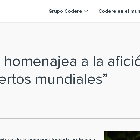
Grupo Codere
Codere en el mu
homenajea a la afici
rtos mundiales”
ectoria de la compañía fundada en España