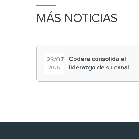
MÁS NOTICIAS
Codere consolida el
23/07
liderazgo de su canal
2026
retail en España y
registra récord
histórico en el Mundial