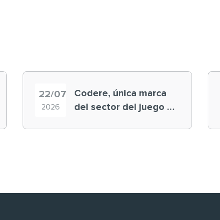
Codere, única marca
22/07
del sector del juego en
2026
el ranking ‘Brand
Finance España 2026’