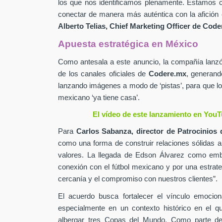
los que nos identificamos plenamente. Estamos c
conectar de manera más auténtica con la afición 
Alberto Telias,
Chief Marketing Officer de
Coder
Apuesta estratégica en México
Como antesala a este anuncio, la compañía lan
de los canales oficiales de
Codere.mx
,
generand
lanzando imágenes a modo de ‘pistas’, para que lo
mexicano ‘ya tiene casa’.
El vídeo de este lanzamiento en YouT
Para
Carlos Sabanza,
director de Patrocinios 
como una forma de construir relaciones sólidas 
valores. La llegada de Edson Álvarez como emb
conexión con el fútbol mexicano y por una estrateg
cercanía y el compromiso con nuestros clientes”.
El acuerdo busca fortalecer el vínculo emocion
especialmente en un contexto histórico en el q
albergar tres Copas del Mundo. Como parte de 