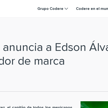
Grupo Codere
Codere en el mu
 anuncia a Edson Ál
dor de marca
ez, el capitán de todos los mexicanos,