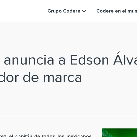
Grupo Codere
Codere en el mu
 anuncia a Edson Ál
dor de marca
ez, el capitán de todos los mexicanos,