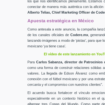
los que nos identificamos plenamente. Estamos c
conectar de manera más auténtica con la afición 
Alberto Telias,
Chief Marketing Officer de
Coder
Apuesta estratégica en México
Como antesala a este anuncio, la compañía lan
de los canales oficiales de
Codere.mx
,
generand
lanzando imágenes a modo de ‘pistas’, para que lo
mexicano ‘ya tiene casa’.
El vídeo de este lanzamiento en YouT
Para
Carlos Sabanza,
director de Patrocinios 
como una forma de construir relaciones sólidas 
valores. La llegada de Edson Álvarez como emb
conexión con el fútbol mexicano y por una estrateg
cercanía y el compromiso con nuestros clientes”.
El acuerdo busca fortalecer el vínculo emocion
especialmente en un contexto histórico en el q
albergar tres Copas del Mundo. Como parte de 