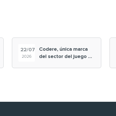
Codere, única marca
22/07
del sector del juego en
2026
el ranking ‘Brand
Finance España 2026’