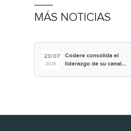
MÁS NOTICIAS
Codere consolida el
23/07
liderazgo de su canal
2026
retail en España y
registra récord
histórico en el Mundial