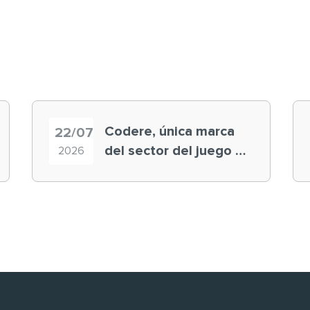
Codere, única marca
22/07
del sector del juego en
2026
el ranking ‘Brand
Finance España 2026’