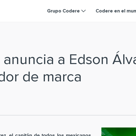
Grupo Codere
Codere en el mu
 anuncia a Edson Ál
dor de marca
ez, el capitán de todos los mexicanos,