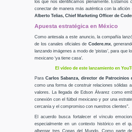
los que nos identificamos plenamente. Estamos c
conectar de manera más auténtica con la afición 
Alberto Telias,
Chief Marketing Officer de
Coder
Apuesta estratégica en México
Como antesala a este anuncio, la compañía lan
de los canales oficiales de
Codere.mx
,
generand
lanzando imágenes a modo de ‘pistas’, para que lo
mexicano ‘ya tiene casa’.
El vídeo de este lanzamiento en YouT
Para
Carlos Sabanza,
director de Patrocinios 
como una forma de construir relaciones sólidas 
valores. La llegada de Edson Álvarez como emb
conexión con el fútbol mexicano y por una estrateg
cercanía y el compromiso con nuestros clientes”.
El acuerdo busca fortalecer el vínculo emocion
especialmente en un contexto histórico en el q
albergar tres Copas del Mundo. Como parte de 