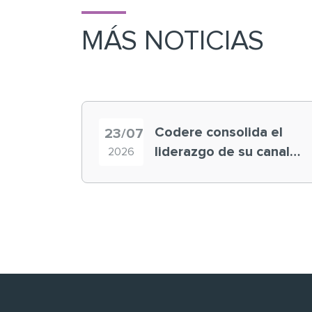
MÁS NOTICIAS
Codere consolida el
23/07
liderazgo de su canal
2026
retail en España y
registra récord
histórico en el Mundial