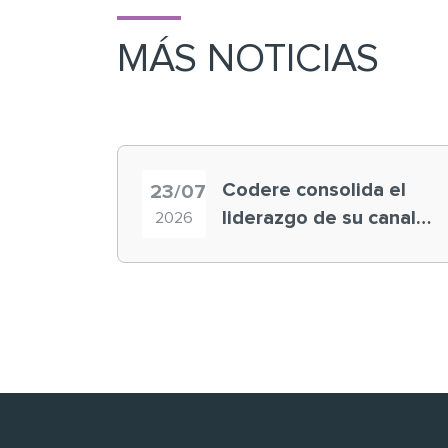
MÁS NOTICIAS
Codere consolida el
23/07
liderazgo de su canal
2026
retail en España y
registra récord
histórico en el Mundial