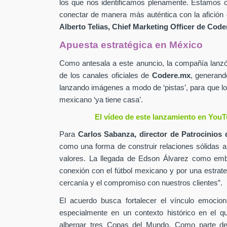
los que nos identificamos plenamente. Estamos c
conectar de manera más auténtica con la afición 
Alberto Telias,
Chief Marketing Officer de
Coder
Apuesta estratégica en México
Como antesala a este anuncio, la compañía lan
de los canales oficiales de
Codere.mx
,
generand
lanzando imágenes a modo de ‘pistas’, para que lo
mexicano ‘ya tiene casa’.
El vídeo de este lanzamiento en YouT
Para
Carlos Sabanza,
director de Patrocinios 
como una forma de construir relaciones sólidas 
valores. La llegada de Edson Álvarez como emb
conexión con el fútbol mexicano y por una estrateg
cercanía y el compromiso con nuestros clientes”.
El acuerdo busca fortalecer el vínculo emocion
especialmente en un contexto histórico en el q
albergar tres Copas del Mundo. Como parte de 