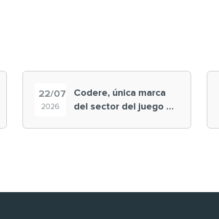
Codere, única marca
22/07
del sector del juego en
2026
el ranking ‘Brand
Finance España 2026’