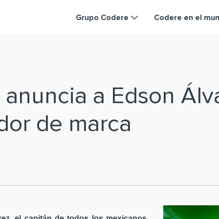
Grupo Codere
Codere en el mu
 anuncia a Edson Ál
dor de marca
ez, el capitán de todos los mexicanos,