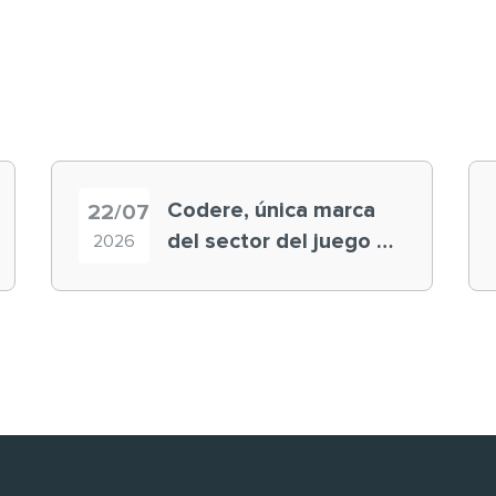
Codere, única marca
22/07
del sector del juego en
2026
el ranking ‘Brand
Finance España 2026’