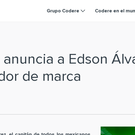
Grupo Codere
Codere en el mu
 anuncia a Edson Ál
dor de marca
ez, el capitán de todos los mexicanos,