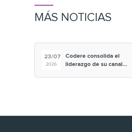
MÁS NOTICIAS
Codere consolida el
23/07
liderazgo de su canal
2026
retail en España y
registra récord
histórico en el Mundial