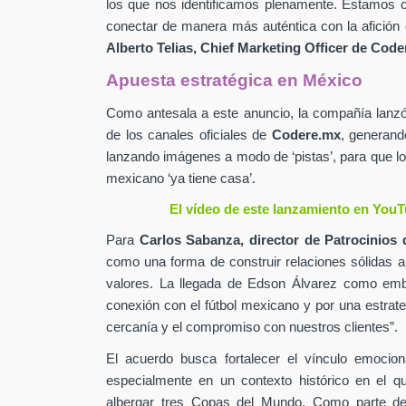
los que nos identificamos plenamente. Estamos c
conectar de manera más auténtica con la afición 
Alberto Telias,
Chief Marketing Officer de
Coder
Apuesta estratégica en México
Como antesala a este anuncio, la compañía lan
de los canales oficiales de
Codere.mx
,
generand
lanzando imágenes a modo de ‘pistas’, para que lo
mexicano ‘ya tiene casa’.
El vídeo de este lanzamiento en YouT
Para
Carlos Sabanza,
director de Patrocinios 
como una forma de construir relaciones sólidas 
valores. La llegada de Edson Álvarez como emb
conexión con el fútbol mexicano y por una estrateg
cercanía y el compromiso con nuestros clientes”.
El acuerdo busca fortalecer el vínculo emocion
especialmente en un contexto histórico en el q
albergar tres Copas del Mundo. Como parte de 