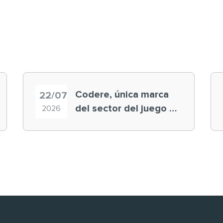
Codere, única marca
22/07
del sector del juego en
2026
el ranking ‘Brand
Finance España 2026’