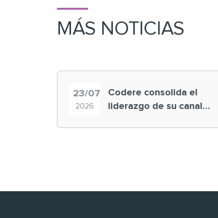
MÁS NOTICIAS
Codere consolida el
23/07
liderazgo de su canal
2026
retail en España y
registra récord
histórico en el Mundial