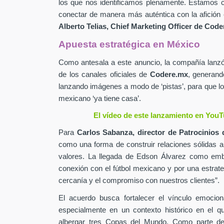
los que nos identificamos plenamente. Estamos c
conectar de manera más auténtica con la afición 
Alberto Telias,
Chief Marketing Officer de
Coder
Apuesta estratégica en México
Como antesala a este anuncio, la compañía lan
de los canales oficiales de
Codere.mx
,
generand
lanzando imágenes a modo de ‘pistas’, para que lo
mexicano ‘ya tiene casa’.
El vídeo de este lanzamiento en YouT
Para
Carlos Sabanza,
director de Patrocinios 
como una forma de construir relaciones sólidas 
valores. La llegada de Edson Álvarez como emb
conexión con el fútbol mexicano y por una estrateg
cercanía y el compromiso con nuestros clientes”.
El acuerdo busca fortalecer el vínculo emocion
especialmente en un contexto histórico en el q
albergar tres Copas del Mundo. Como parte de 