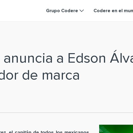
Grupo Codere
Codere en el mu
 anuncia a Edson Ál
dor de marca
ez, el capitán de todos los mexicanos,