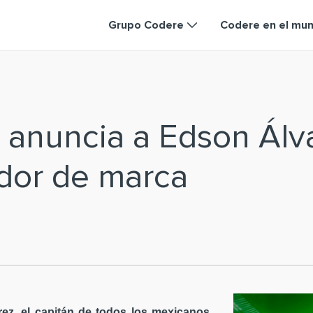
Grupo Codere
Codere en el mu
 anuncia a Edson Ál
dor de marca
ez, el capitán de todos los mexicanos,