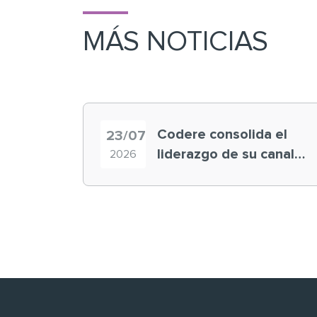
MÁS NOTICIAS
Codere consolida el
23/07
liderazgo de su canal
2026
retail en España y
registra récord
histórico en el Mundial