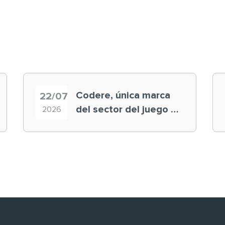
Codere, única marca
22/07
del sector del juego en
2026
el ranking ‘Brand
Finance España 2026’