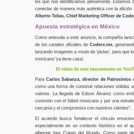
los que nos identificamos plenamente. Estamos c
conectar de manera más auténtica con la afición 
Alberto Telias,
Chief Marketing Officer de
Coder
Apuesta estratégica en México
Como antesala a este anuncio, la compañía lan
de los canales oficiales de
Codere.mx
,
generand
lanzando imágenes a modo de ‘pistas’, para que lo
mexicano ‘ya tiene casa’.
El vídeo de este lanzamiento en YouT
Para
Carlos Sabanza,
director de Patrocinios 
como una forma de construir relaciones sólidas 
valores. La llegada de Edson Álvarez como emb
conexión con el fútbol mexicano y por una estrateg
cercanía y el compromiso con nuestros clientes”.
El acuerdo busca fortalecer el vínculo emocion
especialmente en un contexto histórico en el q
albergar tres Copas del Mundo. Como parte de 