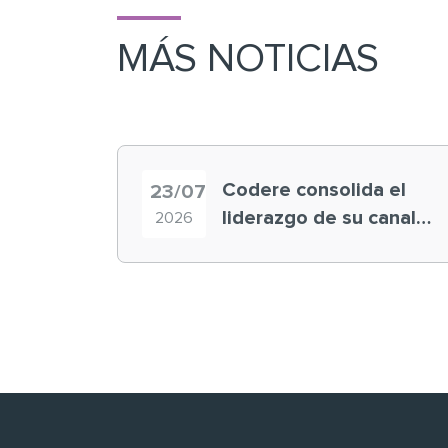
MÁS NOTICIAS
Codere consolida el
23/07
liderazgo de su canal
2026
retail en España y
registra récord
histórico en el Mundial