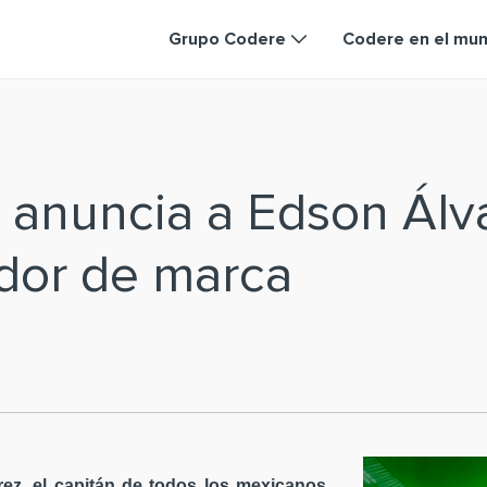
Grupo Codere
Codere en el mu
 anuncia a Edson Ál
dor de marca
ez, el capitán de todos los mexicanos,