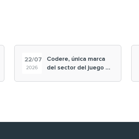
Codere, única marca
22/07
del sector del juego en
2026
el ranking ‘Brand
Finance España 2026’