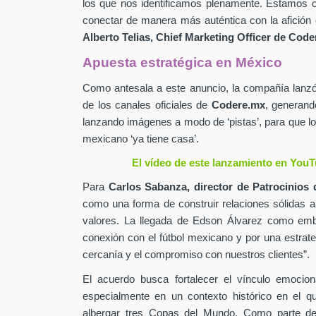
los que nos identificamos plenamente. Estamos c
conectar de manera más auténtica con la afición 
Alberto Telias,
Chief Marketing Officer de
Coder
Apuesta estratégica en México
Como antesala a este anuncio, la compañía lan
de los canales oficiales de
Codere.mx
,
generand
lanzando imágenes a modo de ‘pistas’, para que lo
mexicano ‘ya tiene casa’.
El vídeo de este lanzamiento en YouT
Para
Carlos Sabanza,
director de Patrocinios 
como una forma de construir relaciones sólidas 
valores. La llegada de Edson Álvarez como emb
conexión con el fútbol mexicano y por una estrateg
cercanía y el compromiso con nuestros clientes”.
El acuerdo busca fortalecer el vínculo emocion
especialmente en un contexto histórico en el q
albergar tres Copas del Mundo. Como parte de 