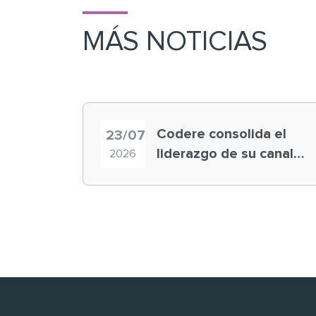
MÁS NOTICIAS
Codere consolida el
23/07
liderazgo de su canal
2026
retail en España y
registra récord
histórico en el Mundial