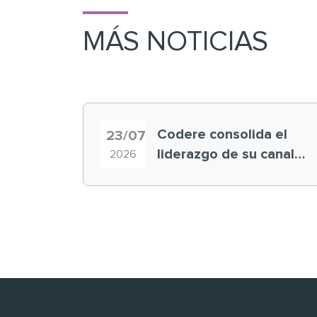
MÁS NOTICIAS
Codere consolida el
23/07
liderazgo de su canal
2026
retail en España y
registra récord
histórico en el Mundial