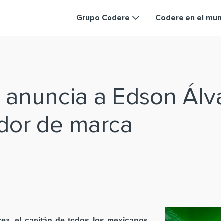
Grupo Codere
Codere en el mu
 anuncia a Edson Ál
dor de marca
ez, el capitán de todos los mexicanos,