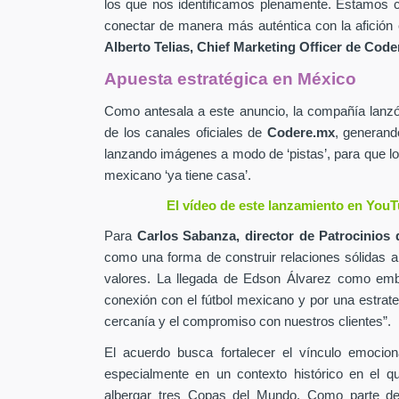
los que nos identificamos plenamente. Estamos c
conectar de manera más auténtica con la afición 
Alberto Telias,
Chief Marketing Officer de
Coder
Apuesta estratégica en México
Como antesala a este anuncio, la compañía lan
de los canales oficiales de
Codere.mx
,
generand
lanzando imágenes a modo de ‘pistas’, para que lo
mexicano ‘ya tiene casa’.
El vídeo de este lanzamiento en YouT
Para
Carlos Sabanza,
director de Patrocinios 
como una forma de construir relaciones sólidas 
valores. La llegada de Edson Álvarez como emb
conexión con el fútbol mexicano y por una estrateg
cercanía y el compromiso con nuestros clientes”.
El acuerdo busca fortalecer el vínculo emocion
especialmente en un contexto histórico en el q
albergar tres Copas del Mundo. Como parte de 