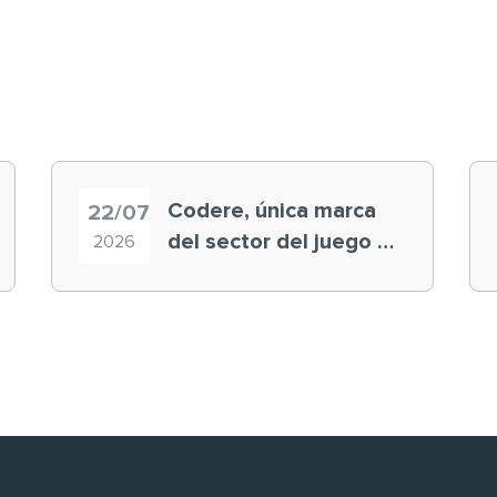
Codere, única marca
22/07
del sector del juego en
2026
el ranking ‘Brand
Finance España 2026’