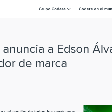
Grupo Codere
Codere en el mu
 anuncia a Edson Ál
dor de marca
ez, el capitán de todos los mexicanos,