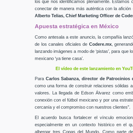
los que nos identificamos plenamente. Estamos c
conectar de manera más auténtica con la afición 
Alberto Telias,
Chief Marketing Officer de
Coder
Apuesta estratégica en México
Como antesala a este anuncio, la compañía lan
de los canales oficiales de
Codere.mx
,
generand
lanzando imágenes a modo de ‘pistas’, para que lo
mexicano ‘ya tiene casa’.
El vídeo de este lanzamiento en YouT
Para
Carlos Sabanza,
director de Patrocinios 
como una forma de construir relaciones sólidas 
valores. La llegada de Edson Álvarez como emb
conexión con el fútbol mexicano y por una estrateg
cercanía y el compromiso con nuestros clientes”.
El acuerdo busca fortalecer el vínculo emocion
especialmente en un contexto histórico en el q
albergar tres Copas del Mundo. Como parte de 