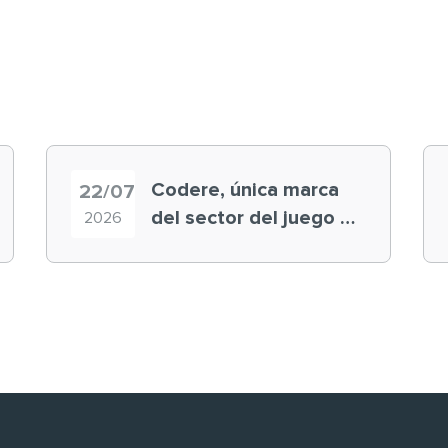
Codere, única marca
22/07
del sector del juego en
2026
el ranking ‘Brand
Finance España 2026’