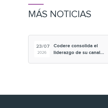
MÁS NOTICIAS
Codere consolida el
23/07
liderazgo de su canal
2026
retail en España y
registra récord
histórico en el Mundial