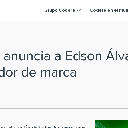
Grupo Codere
Codere en el mu
 anuncia a Edson Ál
dor de marca
ez, el capitán de todos los mexicanos,