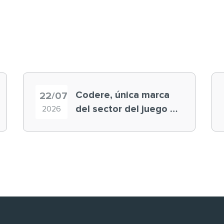
Codere, única marca
22/07
del sector del juego en
2026
el ranking ‘Brand
Finance España 2026’