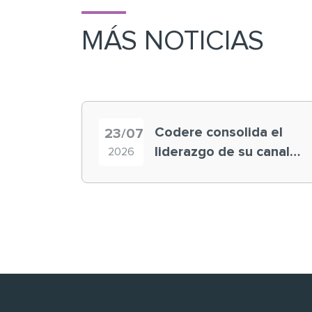
MÁS NOTICIAS
Codere consolida el
23/07
liderazgo de su canal
2026
retail en España y
registra récord
histórico en el Mundial