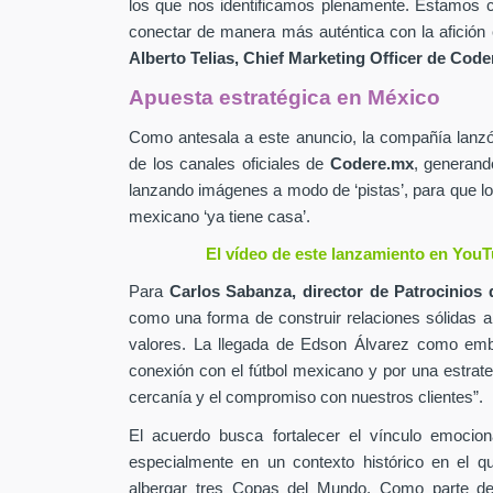
los que nos identificamos plenamente. Estamos c
conectar de manera más auténtica con la afición 
Alberto Telias,
Chief Marketing Officer de
Coder
Apuesta estratégica en México
Como antesala a este anuncio, la compañía lan
de los canales oficiales de
Codere.mx
,
generand
lanzando imágenes a modo de ‘pistas’, para que lo
mexicano ‘ya tiene casa’.
El vídeo de este lanzamiento en YouT
Para
Carlos Sabanza,
director de Patrocinios 
como una forma de construir relaciones sólidas 
valores. La llegada de Edson Álvarez como emb
conexión con el fútbol mexicano y por una estrateg
cercanía y el compromiso con nuestros clientes”.
El acuerdo busca fortalecer el vínculo emocion
especialmente en un contexto histórico en el q
albergar tres Copas del Mundo. Como parte de 