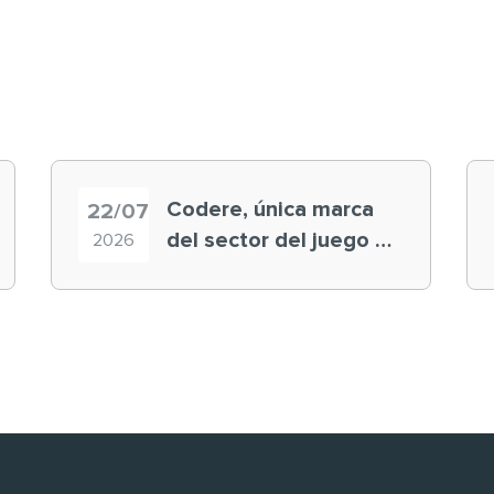
Codere, única marca
22/07
del sector del juego en
2026
el ranking ‘Brand
Finance España 2026’