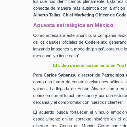
los que nos identificamos plenamente. Estamos c
conectar de manera más auténtica con la afición 
Alberto Telias,
Chief Marketing Officer de
Coder
Apuesta estratégica en México
Como antesala a este anuncio, la compañía lan
de los canales oficiales de
Codere.mx
,
generand
lanzando imágenes a modo de ‘pistas’, para que lo
mexicano ‘ya tiene casa’.
El vídeo de este lanzamiento en YouT
Para
Carlos Sabanza,
director de Patrocinios 
como una forma de construir relaciones sólidas 
valores. La llegada de Edson Álvarez como emb
conexión con el fútbol mexicano y por una estrateg
cercanía y el compromiso con nuestros clientes”.
El acuerdo busca fortalecer el vínculo emocion
especialmente en un contexto histórico en el q
albergar tres Copas del Mundo. Como parte de 