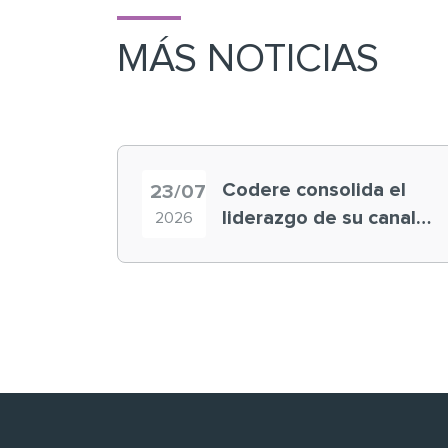
MÁS NOTICIAS
Codere consolida el
23/07
liderazgo de su canal
2026
retail en España y
registra récord
histórico en el Mundial