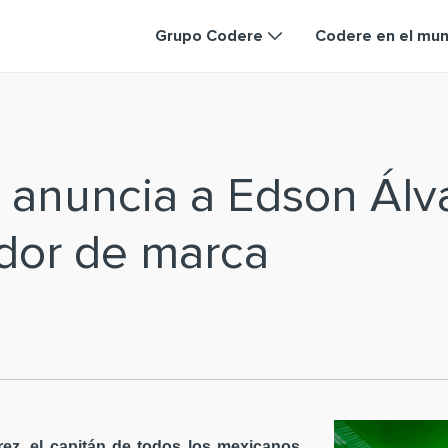
Grupo Codere
Codere en el mu
 anuncia a Edson Ál
dor de marca
ez, el capitán de todos los mexicanos,