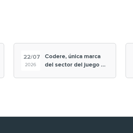
Codere, única marca
22/07
del sector del juego en
2026
el ranking ‘Brand
Finance España 2026’