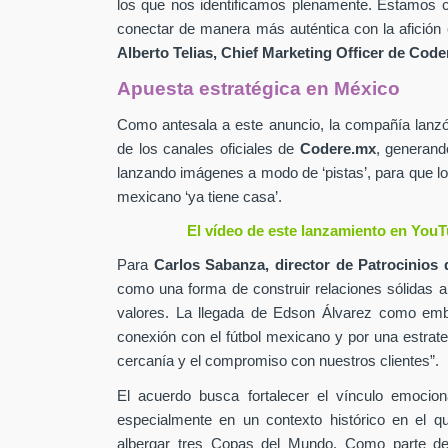
los que nos identificamos plenamente. Estamos c
conectar de manera más auténtica con la afición 
Alberto Telias,
Chief Marketing Officer de
Coder
Apuesta estratégica en México
Como antesala a este anuncio, la compañía lan
de los canales oficiales de
Codere.mx
,
generand
lanzando imágenes a modo de ‘pistas’, para que lo
mexicano ‘ya tiene casa’.
El vídeo de este lanzamiento en YouT
Para
Carlos Sabanza,
director de Patrocinios 
como una forma de construir relaciones sólidas 
valores. La llegada de Edson Álvarez como emb
conexión con el fútbol mexicano y por una estrateg
cercanía y el compromiso con nuestros clientes”.
El acuerdo busca fortalecer el vínculo emocion
especialmente en un contexto histórico en el q
albergar tres Copas del Mundo. Como parte de 