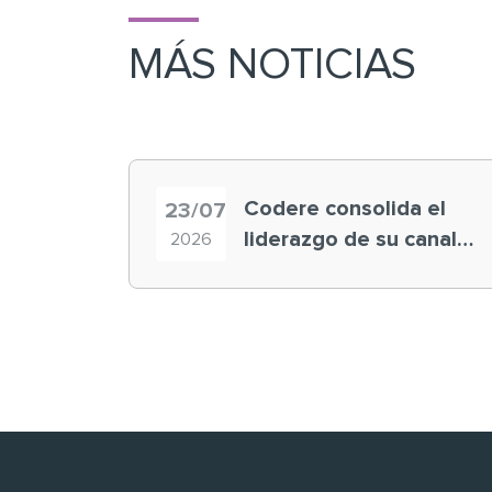
MÁS NOTICIAS
Codere consolida el
23/07
liderazgo de su canal
2026
retail en España y
registra récord
histórico en el Mundial