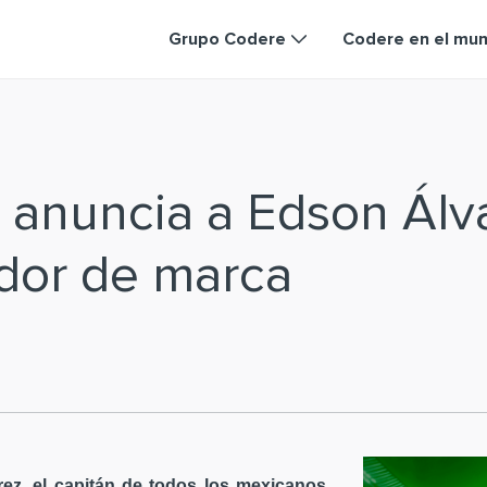
Grupo Codere
Codere en el mu
 anuncia a Edson Ál
dor de marca
ez, el capitán de todos los mexicanos,