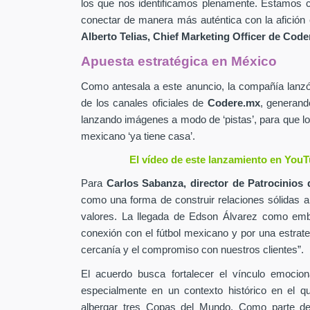
los que nos identificamos plenamente. Estamos c
conectar de manera más auténtica con la afición 
Alberto Telias,
Chief Marketing Officer de
Coder
Apuesta estratégica en México
Como antesala a este anuncio, la compañía lan
de los canales oficiales de
Codere.mx
,
generand
lanzando imágenes a modo de ‘pistas’, para que lo
mexicano ‘ya tiene casa’.
El vídeo de este lanzamiento en YouT
Para
Carlos Sabanza,
director de Patrocinios 
como una forma de construir relaciones sólidas 
valores. La llegada de Edson Álvarez como emb
conexión con el fútbol mexicano y por una estrateg
cercanía y el compromiso con nuestros clientes”.
El acuerdo busca fortalecer el vínculo emocion
especialmente en un contexto histórico en el q
albergar tres Copas del Mundo. Como parte de 