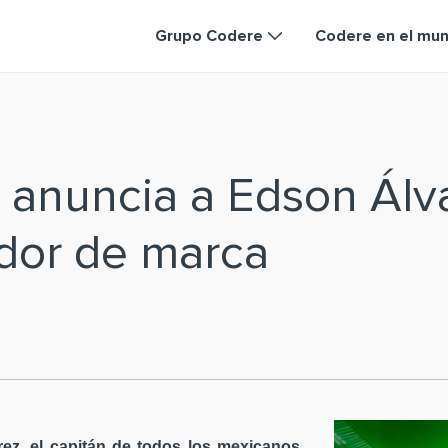
Grupo Codere
Codere en el mu
 anuncia a Edson Ál
dor de marca
ez, el capitán de todos los mexicanos,