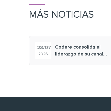
MÁS NOTICIAS
Codere consolida el
23/07
liderazgo de su canal
2026
retail en España y
registra récord
histórico en el Mundial