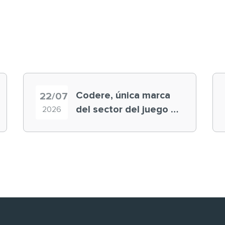
Codere, única marca
22/07
del sector del juego en
2026
el ranking ‘Brand
Finance España 2026’