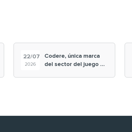
Codere, única marca
22/07
del sector del juego en
2026
el ranking ‘Brand
Finance España 2026’