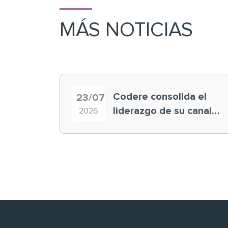
MÁS NOTICIAS
Codere consolida el
23/07
liderazgo de su canal
2026
retail en España y
registra récord
histórico en el Mundial