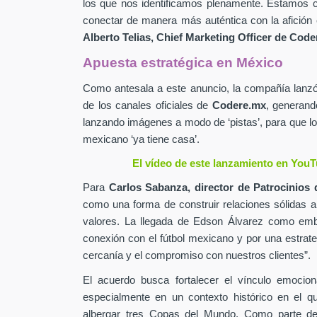
los que nos identificamos plenamente. Estamos c
conectar de manera más auténtica con la afición 
Alberto Telias,
Chief Marketing Officer de
Coder
Apuesta estratégica en México
Como antesala a este anuncio, la compañía lan
de los canales oficiales de
Codere.mx
,
generand
lanzando imágenes a modo de ‘pistas’, para que lo
mexicano ‘ya tiene casa’.
El vídeo de este lanzamiento en YouT
Para
Carlos Sabanza,
director de Patrocinios 
como una forma de construir relaciones sólidas 
valores. La llegada de Edson Álvarez como emb
conexión con el fútbol mexicano y por una estrateg
cercanía y el compromiso con nuestros clientes”.
El acuerdo busca fortalecer el vínculo emocion
especialmente en un contexto histórico en el q
albergar tres Copas del Mundo. Como parte de 