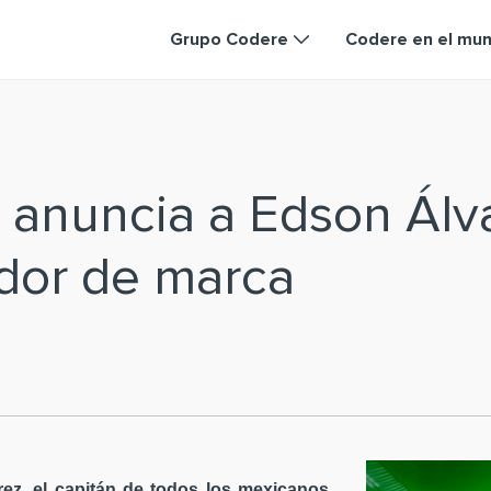
Grupo Codere
Codere en el mu
 anuncia a Edson Ál
dor de marca
ez, el capitán de todos los mexicanos,