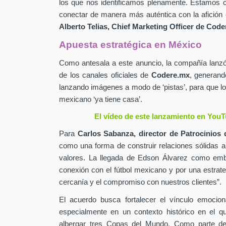
los que nos identificamos plenamente. Estamos c
conectar de manera más auténtica con la afición 
Alberto Telias,
Chief Marketing Officer de
Coder
Apuesta estratégica en México
Como antesala a este anuncio, la compañía lan
de los canales oficiales de
Codere.mx
,
generand
lanzando imágenes a modo de ‘pistas’, para que lo
mexicano ‘ya tiene casa’.
El vídeo de este lanzamiento en YouT
Para
Carlos Sabanza,
director de Patrocinios 
como una forma de construir relaciones sólidas 
valores. La llegada de Edson Álvarez como emb
conexión con el fútbol mexicano y por una estrateg
cercanía y el compromiso con nuestros clientes”.
El acuerdo busca fortalecer el vínculo emocion
especialmente en un contexto histórico en el q
albergar tres Copas del Mundo. Como parte de 