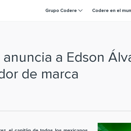
Grupo Codere
Codere en el mu
 anuncia a Edson Ál
dor de marca
ez, el capitán de todos los mexicanos,