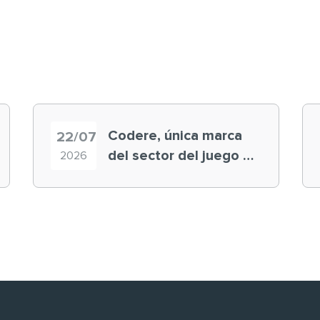
Codere, única marca
22/07
del sector del juego en
2026
el ranking ‘Brand
Finance España 2026’