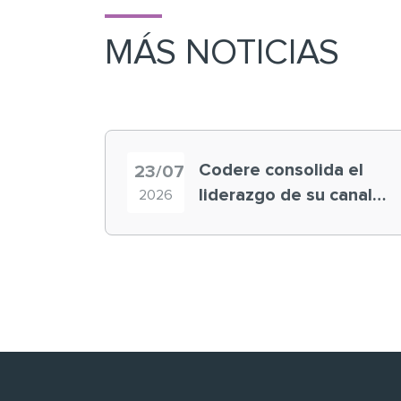
MÁS NOTICIAS
Codere consolida el
23/07
liderazgo de su canal
2026
retail en España y
registra récord
histórico en el Mundial