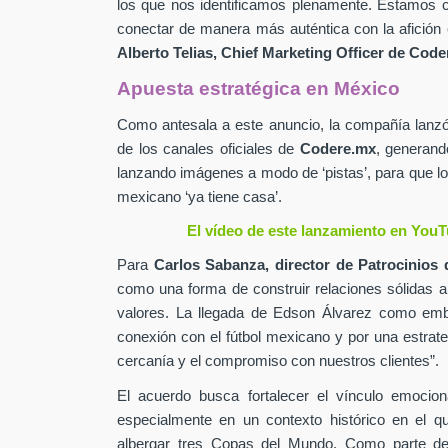
los que nos identificamos plenamente. Estamos c
conectar de manera más auténtica con la afición 
Alberto Telias,
Chief Marketing Officer de
Coder
Apuesta estratégica en México
Como antesala a este anuncio, la compañía lan
de los canales oficiales de
Codere.mx
,
generand
lanzando imágenes a modo de ‘pistas’, para que lo
mexicano ‘ya tiene casa’.
El vídeo de este lanzamiento en YouT
Para
Carlos Sabanza,
director de Patrocinios 
como una forma de construir relaciones sólidas 
valores. La llegada de Edson Álvarez como emb
conexión con el fútbol mexicano y por una estrateg
cercanía y el compromiso con nuestros clientes”.
El acuerdo busca fortalecer el vínculo emocion
especialmente en un contexto histórico en el q
albergar tres Copas del Mundo. Como parte de 