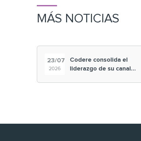
MÁS NOTICIAS
Codere consolida el
23/07
liderazgo de su canal
2026
retail en España y
registra récord
histórico en el Mundial