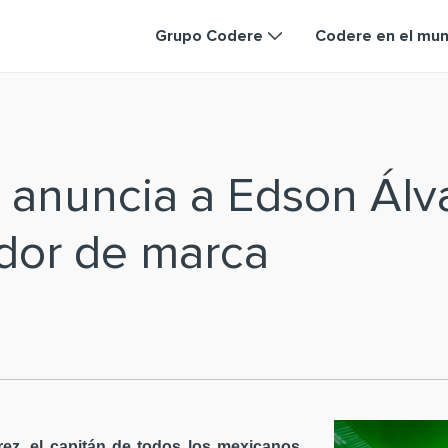
Grupo Codere
Codere en el mu
 anuncia a Edson Ál
dor de marca
ez, el capitán de todos los mexicanos,