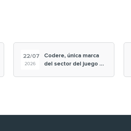
Codere, única marca
22/07
del sector del juego en
2026
el ranking ‘Brand
Finance España 2026’