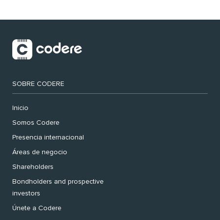
SOBRE CODERE
Inicio
Somos Codere
Presencia internacional
Áreas de negocio
Shareholders
Bondholders and prospective
investors
Únete a Codere