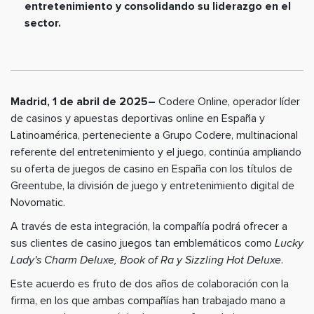
entretenimiento y consolidando su liderazgo en el
sector.
Madrid, 1 de abril de 2025–
Codere Online, operador líder
de casinos y apuestas deportivas online en España y
Latinoamérica, perteneciente a Grupo Codere, multinacional
referente del entretenimiento y el juego, continúa ampliando
su oferta de juegos de casino en España con los títulos de
Greentube, la división de juego y entretenimiento digital de
Novomatic.
A través de esta integración, la compañía podrá ofrecer a
sus clientes de casino juegos tan emblemáticos como
Lucky
Lady's Charm Deluxe, Book of Ra y Sizzling Hot Deluxe
.
Este acuerdo es fruto de dos años de colaboración con la
firma, en los que ambas compañías han trabajado mano a