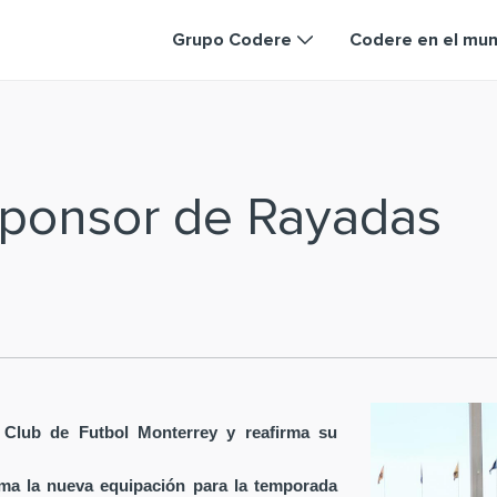
Grupo Codere
Codere en el mu
ponsor de Rayadas
l Club de Futbol Monterrey y reafirma su
uma la nueva equipación para la temporada