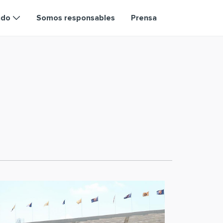
ndo
Somos responsables
Prensa