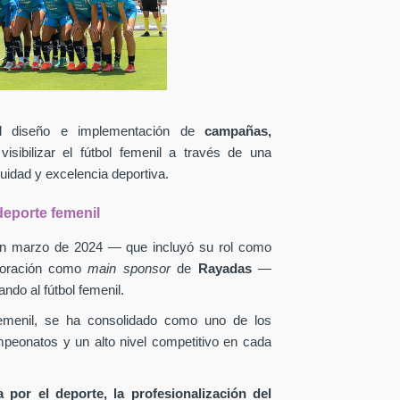
l diseño e implementación de
campañas,
visibilizar el fútbol femenil a través de una
quidad y excelencia deportiva.
deporte femenil
n marzo de 2024 — que incluyó su rol como
rporación como
main sponsor
de
Rayadas
—
do al fútbol femenil.
emenil, se ha consolidado como uno de los
ampeonatos y un alto nivel competitivo en cada
 por el deporte, la profesionalización del