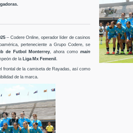
ugadoras.
025
–
Codere Online, operador líder de casinos
noamérica, perteneciente a Grupo Codere, se
ub de Futbol Monterrey
, ahora como
main
ampeón de la
Liga Mx Femenil
.
el frontal de la camiseta de Rayadas, así como
ibilidad de la marca.