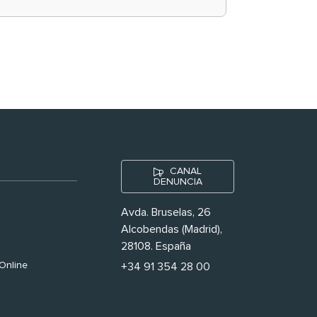
historias ‘muy
nuestras’
CANAL
DENUNCIA
Avda. Bruselas, 26
Alcobendas (Madrid),
28108. España
Online
+34 91 354 28 00