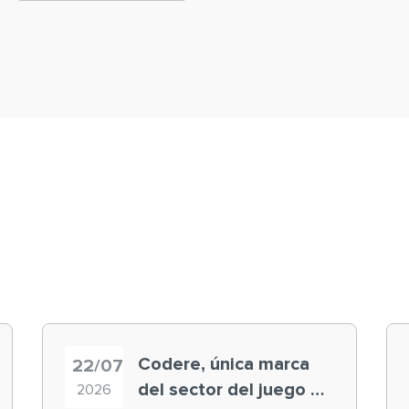
Codere, única marca
22/07
del sector del juego en
2026