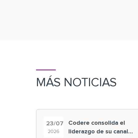
MÁS NOTICIAS
Codere consolida el
23/07
liderazgo de su canal
2026