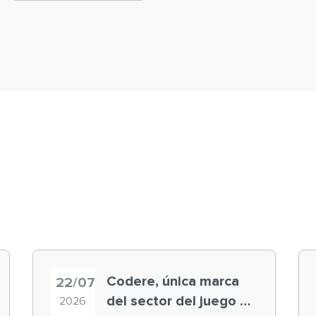
Codere, única marca
22/07
del sector del juego en
2026