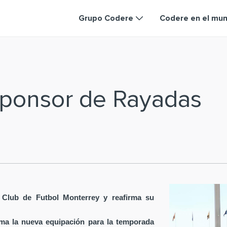
Grupo Codere
Codere en el mu
ponsor de Rayadas
l Club de Futbol Monterrey y reafirma su
uma la nueva equipación para la temporada