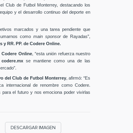
l Club de Futbol Monterrey, destacando los
quipo y el desarrollo continuo del deporte en
etivos marcados y una tarea pendiente que
d sumarnos como
main sponsor
de Rayadas”,
os y RR. PP. de Codere Online.
e Codere Online
,
“esta unión refuerza nuestro
e
codere.mx
se mantiene como una de las
mercado”.
vo del Club de Futbol Monterrey
, afirmó: “Es
rca internacional de renombre como Codere.
ara el futuro y nos emociona poder vivirlas
DESCARGAR IMAGEN