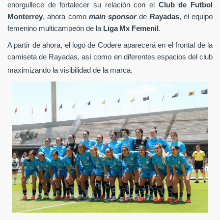
enorgullece de fortalecer su relación con el
Club de Futbol
Monterrey
, ahora como
main sponsor
de
Rayadas
, el equipo
femenino multicampeón de la
Liga Mx Femenil
.
A partir de ahora, el logo de Codere aparecerá en el frontal de la
camiseta de Rayadas, así como en diferentes espacios del club
maximizando la visibilidad de la marca.