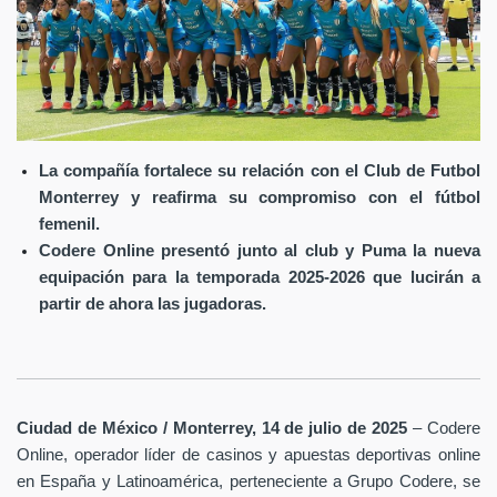
La compañía fortalece su relación con el Club de Futbol
Monterrey y reafirma su compromiso con el fútbol
femenil.
Codere Online presentó junto al club y Puma la nueva
equipación para la temporada 2025-2026 que lucirán a
partir de ahora las jugadoras.
Ciudad de México / Monterrey, 14 de julio de 2025
–
Codere
Online, operador líder de casinos y apuestas deportivas online
en España y Latinoamérica, perteneciente a Grupo Codere, se