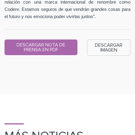
relación con una marca internacional de renombre como
Codere. Estamos seguros de que vendrán grandes cosas para
el futuro y nos emociona poder vivirlas juntos”.
DESCARGAR NOTA DE
DESCARGAR
PRENSA EN PDF
IMAGEN