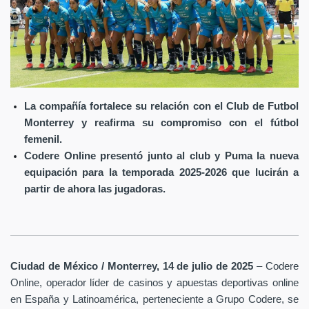
La compañía fortalece su relación con el Club de Futbol
Monterrey y reafirma su compromiso con el fútbol
femenil.
Codere Online presentó junto al club y Puma la nueva
equipación para la temporada 2025-2026 que lucirán a
partir de ahora las jugadoras.
Ciudad de México / Monterrey, 14 de julio de 2025
–
Codere
Online, operador líder de casinos y apuestas deportivas online
en España y Latinoamérica, perteneciente a Grupo Codere, se