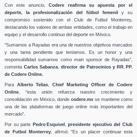
Con este anuncio,
Codere reafirma su apuesta por el
deporte, la profesionalización del fútbol femenil
y su
compromiso sostenido con el Club de Futbol Monterrey,
destacando los valores de ambas entidades, como el trabajo en
equipo y el desarrollo continuo del deporte en México.
“Sumarnos a Rayadas era una de nuestros objetivos marcados
y una tarea pendiente que teníamos. Es un honor y una
responsabilidad sumarnos como
main sponsor
de Rayadas”,
comenta
Carlos Sabanza
,
director de Patrocinios y RR. PP.
de Codere Online.
Para
Alberto Telias
,
Chief Marketing Officer de Codere
Online
,
“esta unión refuerza nuestro crecimiento y
consolidación en México, donde
codere.mx
se mantiene como
una de las plataformas de juego online más importantes del
mercado”.
Por su parte
Pedro Esquivel
,
presidente ejecutivo del Club
de Futbol Monterrey
, afirmó: “Es un placer continuar esta