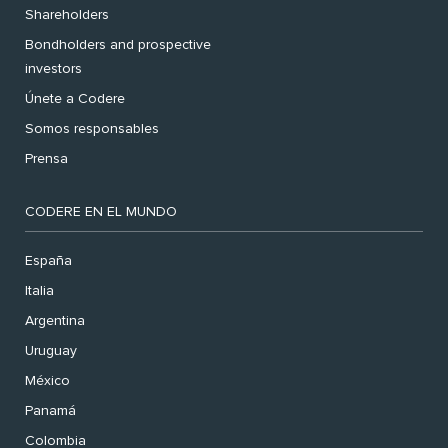
Shareholders
Bondholders and prospective
investors
Únete a Codere
Somos responsables
Prensa
CODERE EN EL MUNDO
España
Italia
Argentina
Uruguay
México
Panamá
Colombia