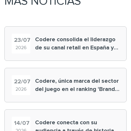
MÁS NOTICIAS
Codere consolida el liderazgo
23/07
de su canal retail en España y
2026
registra récord histórico en el
Mundial
Codere, única marca del sector
22/07
del juego en el ranking ‘Brand
2026
Finance España 2026’
Codere conecta con su
14/07
audiencia a través de historias
2026