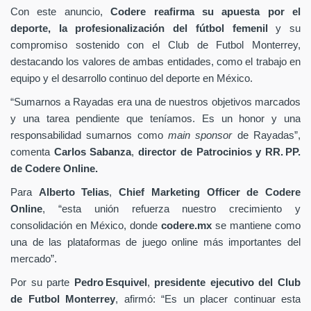
Con este anuncio,
Codere reafirma su apuesta por el
deporte, la profesionalización del fútbol femenil
y su
compromiso sostenido con el Club de Futbol Monterrey,
destacando los valores de ambas entidades, como el trabajo en
equipo y el desarrollo continuo del deporte en México.
“Sumarnos a Rayadas era una de nuestros objetivos marcados
y una tarea pendiente que teníamos. Es un honor y una
responsabilidad sumarnos como
main sponsor
de Rayadas”,
comenta
Carlos Sabanza
,
director de Patrocinios y RR. PP.
de Codere Online.
Para
Alberto Telias
,
Chief Marketing Officer de Codere
Online
,
“esta unión refuerza nuestro crecimiento y
consolidación en México, donde
codere.mx
se mantiene como
una de las plataformas de juego online más importantes del
mercado”.
Por su parte
Pedro Esquivel
,
presidente ejecutivo del Club
de Futbol Monterrey
, afirmó: “Es un placer continuar esta