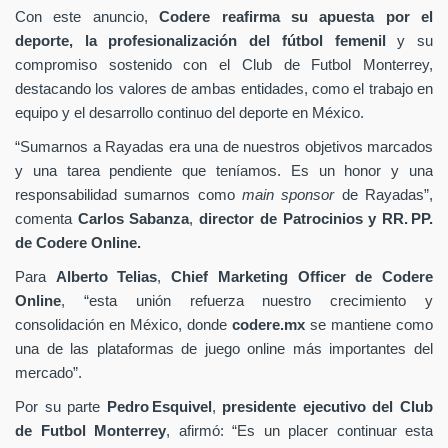
Con este anuncio,
Codere reafirma su apuesta por el
deporte, la profesionalización del fútbol femenil
y su
compromiso sostenido con el Club de Futbol Monterrey,
destacando los valores de ambas entidades, como el trabajo en
equipo y el desarrollo continuo del deporte en México.
“Sumarnos a Rayadas era una de nuestros objetivos marcados
y una tarea pendiente que teníamos. Es un honor y una
responsabilidad sumarnos como
main sponsor
de Rayadas”,
comenta
Carlos Sabanza
,
director de Patrocinios y RR. PP.
de Codere Online.
Para
Alberto Telias
,
Chief Marketing Officer de Codere
Online
,
“esta unión refuerza nuestro crecimiento y
consolidación en México, donde
codere.mx
se mantiene como
una de las plataformas de juego online más importantes del
mercado”.
Por su parte
Pedro Esquivel
,
presidente ejecutivo del Club
de Futbol Monterrey
, afirmó: “Es un placer continuar esta