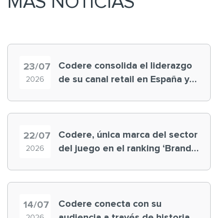
MÁS NOTICIAS
Codere consolida el liderazgo
23/07
de su canal retail en España y
2026
registra récord histórico en el
Mundial
Codere, única marca del sector
22/07
del juego en el ranking ‘Brand
2026
Finance España 2026’
Codere conecta con su
14/07
audiencia a través de historias
2026