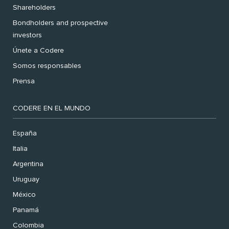
Shareholders
Bondholders and prospective
investors
Únete a Codere
Somos responsables
Prensa
CODERE EN EL MUNDO
España
Italia
Argentina
Uruguay
México
Panamá
Colombia