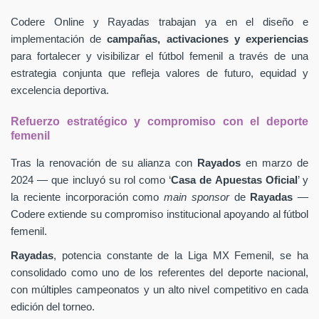
Codere Online y Rayadas trabajan ya en el diseño e
implementación de
campañas, activaciones y experiencias
para fortalecer y visibilizar el fútbol femenil a través de una
estrategia conjunta que refleja valores de futuro, equidad y
excelencia deportiva.
Refuerzo estratégico y compromiso con el deporte
femenil
Tras la renovación de su alianza con
Rayados
en marzo de
2024 — que incluyó su rol como ‘
Casa de Apuestas Oficial
’ y
la reciente incorporación como
main sponsor
de
Rayadas
—
Codere extiende su compromiso institucional apoyando al fútbol
femenil.
Rayadas
, potencia constante de la Liga MX Femenil, se ha
consolidado como uno de los referentes del deporte nacional,
con múltiples campeonatos y un alto nivel competitivo en cada
edición del torneo.