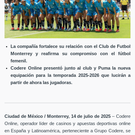
La compañía fortalece su relación con el Club de Futbol
Monterrey y reafirma su compromiso con el fútbol
femenil.
Codere Online presentó junto al club y Puma la nueva
equipación para la temporada 2025-2026 que lucirán a
partir de ahora las jugadoras.
Ciudad de México / Monterrey, 14 de julio de 2025
–
Codere
Online, operador líder de casinos y apuestas deportivas online
en España y Latinoamérica, perteneciente a Grupo Codere, se