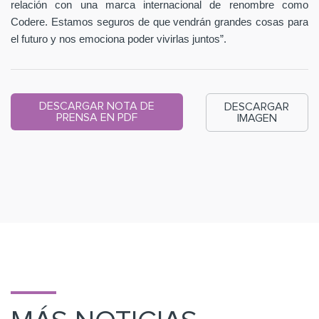
relación con una marca internacional de renombre como
Codere. Estamos seguros de que vendrán grandes cosas para
el futuro y nos emociona poder vivirlas juntos”.
DESCARGAR NOTA DE
DESCARGAR
PRENSA EN PDF
IMAGEN