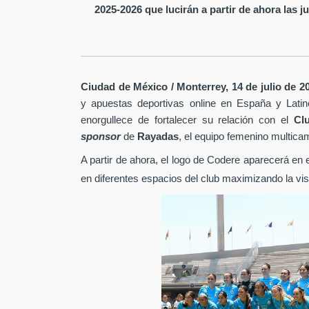
2025-2026 que lucirán a partir de ahora las j
Ciudad de México / Monterrey, 14 de julio de 2
y apuestas deportivas online en España y Lati
enorgullece de fortalecer su relación con el
Cl
sponsor
de
Rayadas
, el equipo femenino multic
A partir de ahora, el logo de Codere aparecerá en 
en diferentes espacios del club maximizando la vis