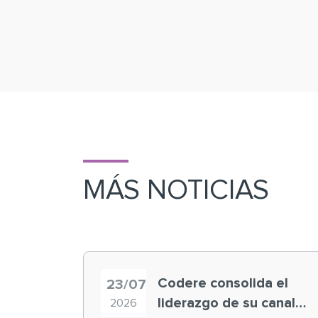
MÁS NOTICIAS
Codere consolida el
23/07
liderazgo de su canal
2026