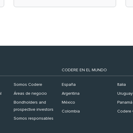
el ranking ‘Brand
Finance España 2026’
CODERE EN EL MUNDO
Somos Codere
España
Italia
l
Áreas de negocio
Argentina
Uruguay
Bondholders and
México
Panamá
prospective investors
Colombia
Codere 
Somos responsables