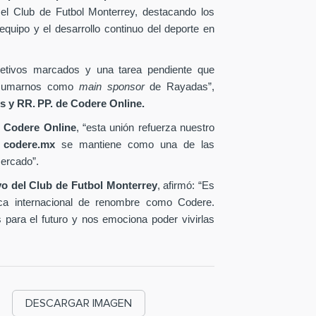
l Club de Futbol Monterrey, destacando los
quipo y el desarrollo continuo del deporte en
etivos marcados y una tarea pendiente que
d sumarnos como
main sponsor
de Rayadas”,
os y RR. PP. de Codere Online.
e Codere Online
,
“esta unión refuerza nuestro
e
codere.mx
se mantiene como una de las
mercado”.
vo del Club de Futbol Monterrey
, afirmó: “Es
rca internacional de renombre como Codere.
ara el futuro y nos emociona poder vivirlas
DESCARGAR IMAGEN