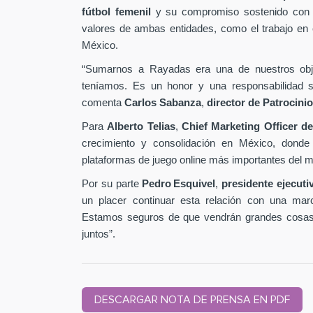
fútbol femenil
y su compromiso sostenido con e
valores de ambas entidades, como el trabajo en e
México.
“Sumarnos a Rayadas era una de nuestros obj
teníamos. Es un honor y una responsabilida
comenta
Carlos Sabanza
,
director de Patrocini
Para
Alberto Telias
,
Chief Marketing Officer d
crecimiento y consolidación en México, dond
plataformas de juego online más importantes del 
Por su parte
Pedro Esquivel
,
presidente ejecuti
un placer continuar esta relación con una ma
Estamos seguros de que vendrán grandes cosas p
juntos”.
DESCARGAR NOTA DE PRENSA EN PDF