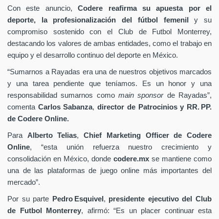
Con este anuncio,
Codere reafirma su apuesta por el
deporte, la profesionalización del fútbol femenil
y su
compromiso sostenido con el Club de Futbol Monterrey,
destacando los valores de ambas entidades, como el trabajo en
equipo y el desarrollo continuo del deporte en México.
“Sumarnos a Rayadas era una de nuestros objetivos marcados
y una tarea pendiente que teníamos. Es un honor y una
responsabilidad sumarnos como
main sponsor
de Rayadas”,
comenta
Carlos Sabanza
,
director de Patrocinios y RR. PP.
de Codere Online.
Para
Alberto Telias
,
Chief Marketing Officer de Codere
Online
,
“esta unión refuerza nuestro crecimiento y
consolidación en México, donde
codere.mx
se mantiene como
una de las plataformas de juego online más importantes del
mercado”.
Por su parte
Pedro Esquivel
,
presidente ejecutivo del Club
de Futbol Monterrey
, afirmó: “Es un placer continuar esta