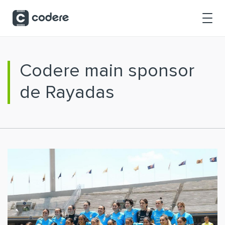
Saltar al contenido principal
Codere main sponsor
de Rayadas