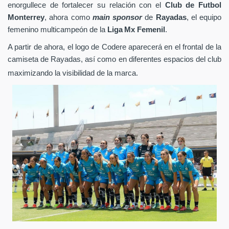
enorgullece de fortalecer su relación con el
Club de Futbol
Monterrey
, ahora como
main sponsor
de
Rayadas
, el equipo
femenino multicampeón de la
Liga Mx Femenil
.
A partir de ahora, el logo de Codere aparecerá en el frontal de la
camiseta de Rayadas, así como en diferentes espacios del club
maximizando la visibilidad de la marca.