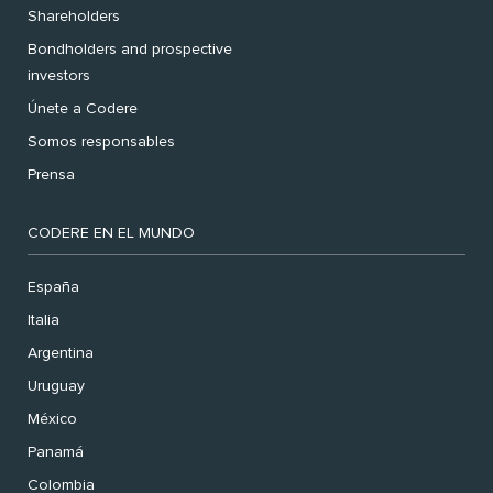
Shareholders
Bondholders and prospective
investors
Únete a Codere
Somos responsables
Prensa
CODERE EN EL MUNDO
España
Italia
Argentina
Uruguay
México
Panamá
Colombia