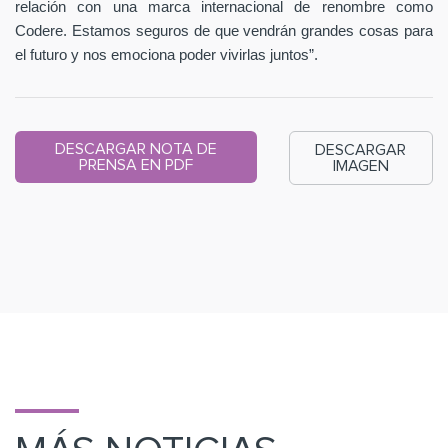
relación con una marca internacional de renombre como
Codere. Estamos seguros de que vendrán grandes cosas para
el futuro y nos emociona poder vivirlas juntos”.
DESCARGAR NOTA DE
DESCARGAR
PRENSA EN PDF
IMAGEN