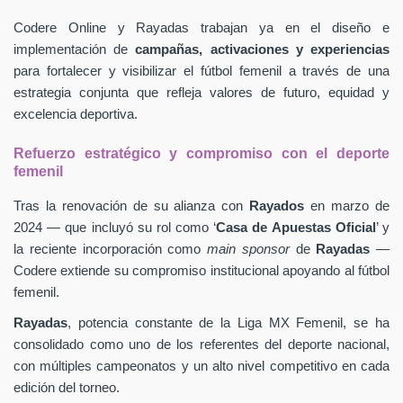
Codere Online y Rayadas trabajan ya en el diseño e
implementación de
campañas, activaciones y experiencias
para fortalecer y visibilizar el fútbol femenil a través de una
estrategia conjunta que refleja valores de futuro, equidad y
excelencia deportiva.
Refuerzo estratégico y compromiso con el deporte
femenil
Tras la renovación de su alianza con
Rayados
en marzo de
2024 — que incluyó su rol como ‘
Casa de Apuestas Oficial
’ y
la reciente incorporación como
main sponsor
de
Rayadas
—
Codere extiende su compromiso institucional apoyando al fútbol
femenil.
Rayadas
, potencia constante de la Liga MX Femenil, se ha
consolidado como uno de los referentes del deporte nacional,
con múltiples campeonatos y un alto nivel competitivo en cada
edición del torneo.