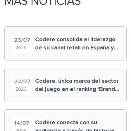
MÁS NOTICIAS
Codere consolida el liderazgo
23/07
de su canal retail en España y
2026
registra récord histórico en el
Mundial
Codere, única marca del sector
22/07
del juego en el ranking ‘Brand
2026
Finance España 2026’
Codere conecta con su
14/07
audiencia a través de historias
2026