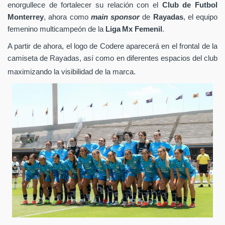
enorgullece de fortalecer su relación con el
Club de Futbol
Monterrey
, ahora como
main sponsor
de
Rayadas
, el equipo
femenino multicampeón de la
Liga Mx Femenil
.
A partir de ahora, el logo de Codere aparecerá en el frontal de la
camiseta de Rayadas, así como en diferentes espacios del club
maximizando la visibilidad de la marca.