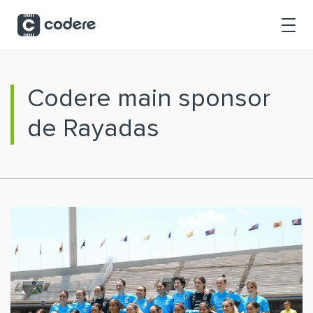
Saltar al contenido principal
Codere main sponsor
de Rayadas