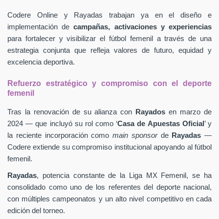
Codere Online y Rayadas trabajan ya en el diseño e
implementación de
campañas, activaciones y experiencias
para fortalecer y visibilizar el fútbol femenil a través de una
estrategia conjunta que refleja valores de futuro, equidad y
excelencia deportiva.
Refuerzo estratégico y compromiso con el deporte
femenil
Tras la renovación de su alianza con
Rayados
en marzo de
2024 — que incluyó su rol como ‘
Casa de Apuestas Oficial
’ y
la reciente incorporación como
main sponsor
de
Rayadas
—
Codere extiende su compromiso institucional apoyando al fútbol
femenil.
Rayadas
, potencia constante de la Liga MX Femenil, se ha
consolidado como uno de los referentes del deporte nacional,
con múltiples campeonatos y un alto nivel competitivo en cada
edición del torneo.