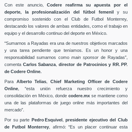
Con este anuncio,
Codere reafirma su apuesta por el
deporte, la profesionalización del fútbol femenil
y su
compromiso sostenido con el Club de Futbol Monterrey,
destacando los valores de ambas entidades, como el trabajo en
equipo y el desarrollo continuo del deporte en México.
“Sumarnos a Rayadas era una de nuestros objetivos marcados
y una tarea pendiente que teníamos. Es un honor y una
responsabilidad sumarnos como
main sponsor
de Rayadas”,
comenta
Carlos Sabanza
,
director de Patrocinios y RR. PP.
de Codere Online.
Para
Alberto Telias
,
Chief Marketing Officer de Codere
Online
,
“esta unión refuerza nuestro crecimiento y
consolidación en México, donde
codere.mx
se mantiene como
una de las plataformas de juego online más importantes del
mercado”.
Por su parte
Pedro Esquivel
,
presidente ejecutivo del Club
de Futbol Monterrey
, afirmó: “Es un placer continuar esta