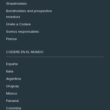
Shareholders
Bondholders and prospective
investors
Únete a Codere
Somos responsables
Prensa
CODERE EN EL MUNDO
España
Italia
Argentina
Uruguay
México
Panamá
Colombia