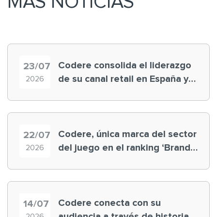
MÁS NOTICIAS
Codere consolida el liderazgo
23/07
de su canal retail en España y
2026
registra récord histórico en el
Mundial
Codere, única marca del sector
22/07
del juego en el ranking ‘Brand
2026
Finance España 2026’
Codere conecta con su
14/07
audiencia a través de historias
2026