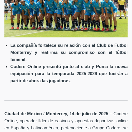
La compañía fortalece su relación con el Club de Futbol
Monterrey y reafirma su compromiso con el fútbol
femenil.
Codere Online presentó junto al club y Puma la nueva
equipación para la temporada 2025-2026 que lucirán a
partir de ahora las jugadoras.
Ciudad de México / Monterrey, 14 de julio de 2025
–
Codere
Online, operador líder de casinos y apuestas deportivas online
en España y Latinoamérica, perteneciente a Grupo Codere, se