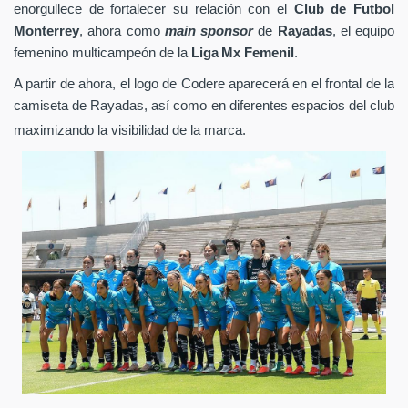
enorgullece de fortalecer su relación con el
Club de Futbol
Monterrey
, ahora como
main sponsor
de
Rayadas
, el equipo
femenino multicampeón de la
Liga Mx Femenil
.
A partir de ahora, el logo de Codere aparecerá en el frontal de la
camiseta de Rayadas, así como en diferentes espacios del club
maximizando la visibilidad de la marca.