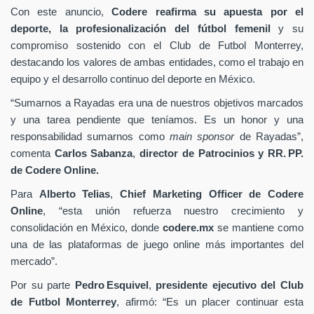
Con este anuncio,
Codere reafirma su apuesta por el
deporte, la profesionalización del fútbol femenil
y su
compromiso sostenido con el Club de Futbol Monterrey,
destacando los valores de ambas entidades, como el trabajo en
equipo y el desarrollo continuo del deporte en México.
“Sumarnos a Rayadas era una de nuestros objetivos marcados
y una tarea pendiente que teníamos. Es un honor y una
responsabilidad sumarnos como
main sponsor
de Rayadas”,
comenta
Carlos Sabanza
,
director de Patrocinios y RR. PP.
de Codere Online.
Para
Alberto Telias
,
Chief Marketing Officer de Codere
Online
,
“esta unión refuerza nuestro crecimiento y
consolidación en México, donde
codere.mx
se mantiene como
una de las plataformas de juego online más importantes del
mercado”.
Por su parte
Pedro Esquivel
,
presidente ejecutivo del Club
de Futbol Monterrey
, afirmó: “Es un placer continuar esta