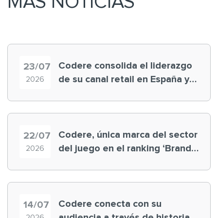
MÁS NOTICIAS
Codere consolida el liderazgo
23/07
de su canal retail en España y
2026
registra récord histórico en el
Mundial
Codere, única marca del sector
22/07
del juego en el ranking ‘Brand
2026
Finance España 2026’
Codere conecta con su
14/07
audiencia a través de historias
2026