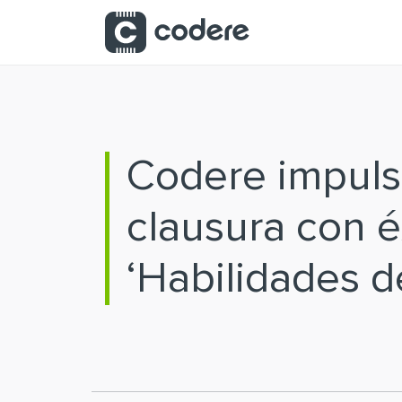
Saltar al contenido principal
Codere impulsa
clausura con é
‘Habilidades d