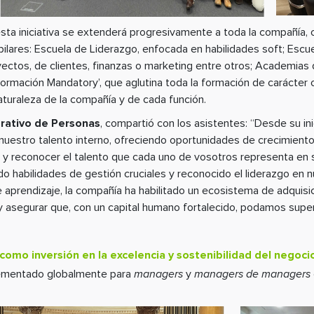
esta iniciativa se extenderá progresivamente a toda la compañía, 
 pilares: Escuela de Liderazgo, enfocada en habilidades soft; Esc
ectos, de clientes, finanzas o marketing entre otros; Academias
rmación Mandatory’, que aglutina toda la formación de carácter o
turaleza de la compañía y de cada función.
orativo de Personas
, compartió con los asistentes: “Desde su in
e nuestro talento interno, ofreciendo oportunidades de crecimient
r y reconocer el talento que cada uno de vosotros representa en s
 habilidades de gestión cruciales y reconocido el liderazgo en 
e aprendizaje, la compañía ha habilitado un ecosistema de adquisi
l y asegurar que, con un capital humano fortalecido, podamos supe
como inversión en la excelencia y sostenibilidad del negoci
plementado globalmente para
managers
y
managers de managers