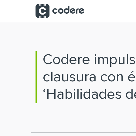
Saltar al contenido principal
Codere impulsa
clausura con é
‘Habilidades d