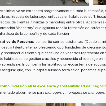
esta iniciativa se extenderá progresivamente a toda la compañía, 
 pilares: Escuela de Liderazgo, enfocada en habilidades soft; Esc
ectos, de clientes, finanzas o marketing entre otros; Academias
rmación Mandatory’, que aglutina toda la formación de carácter o
turaleza de la compañía y de cada función.
orativo de Personas
, compartió con los asistentes: “Desde su in
e nuestro talento interno, ofreciendo oportunidades de crecimient
r y reconocer el talento que cada uno de vosotros representa en s
 habilidades de gestión cruciales y reconocido el liderazgo en 
e aprendizaje, la compañía ha habilitado un ecosistema de adquisi
l y asegurar que, con un capital humano fortalecido, podamos supe
como inversión en la excelencia y sostenibilidad del negoci
plementado globalmente para
managers
y
managers de managers