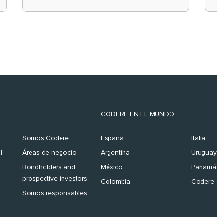
el ranking ‘Brand
Finance España 2026’
CODERE EN EL MUNDO
Somos Codere
España
Italia
l
Áreas de negocio
Argentina
Uruguay
Bondholders and
México
Panamá
prospective investors
Colombia
Codere 
Somos responsables