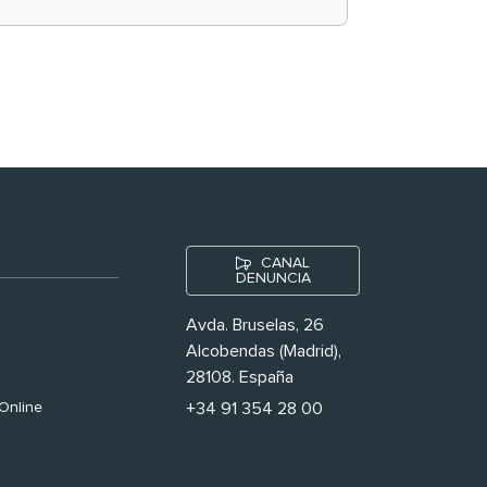
historias ‘muy
nuestras’
CANAL
DENUNCIA
Avda. Bruselas, 26
Alcobendas (Madrid),
28108. España
Online
+34 91 354 28 00