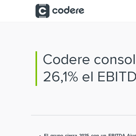
Saltar al contenido principal
Codere consoli
26,1% el EBIT
El grupo cierra 2025 con un EBITDA Ajus