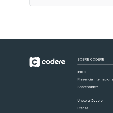
retail en España y
registra récord
histórico en el Mundial
SOBRE CODERE
Inicio
Presencia internaciona
Shareholders
Únete a Codere
Prensa