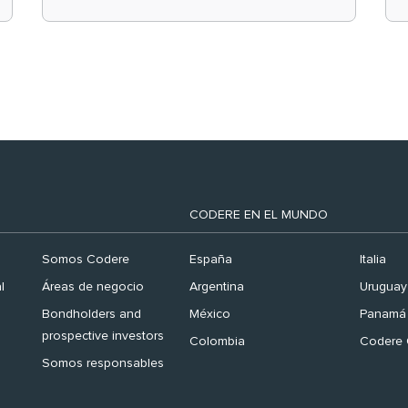
el ranking ‘Brand
Finance España 2026’
CODERE EN EL MUNDO
Somos Codere
España
Italia
l
Áreas de negocio
Argentina
Uruguay
Bondholders and
México
Panamá
prospective investors
Colombia
Codere 
Somos responsables