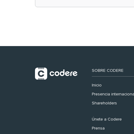
retail en España y
registra récord
histórico en el Mundial
SOBRE CODERE
Inicio
Presencia internaciona
Shareholders
Únete a Codere
Prensa