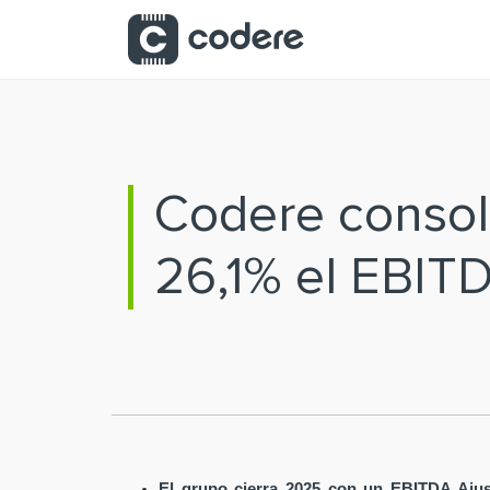
Saltar al contenido principal
Codere consoli
26,1% el EBIT
El grupo cierra 2025 con un EBITDA Ajus