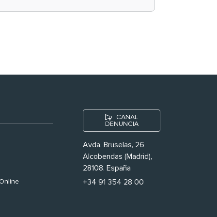
historias ‘muy
nuestras’
CANAL
DENUNCIA
Avda. Bruselas, 26
Alcobendas (Madrid),
28108. España
Online
+34 91 354 28 00