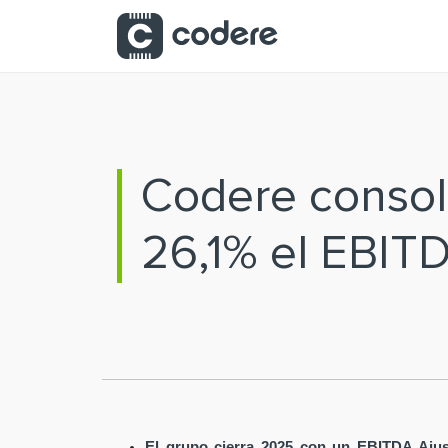
Saltar al contenido principal
Codere consoli
26,1% el EBIT
El grupo cierra 2025 con un EBITDA Ajus