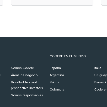
el ranking ‘Brand
Finance España 2026’
CODERE EN EL MUNDO
Somos Codere
España
Italia
l
Áreas de negocio
Argentina
Uruguay
Bondholders and
México
Panamá
prospective investors
Colombia
Codere 
Somos responsables