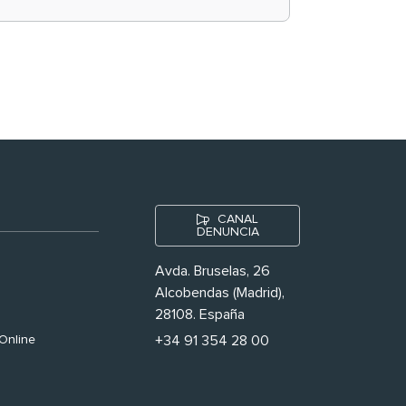
historias ‘muy
nuestras’
CANAL
DENUNCIA
Avda. Bruselas, 26
Alcobendas (Madrid),
28108. España
Online
+34 91 354 28 00