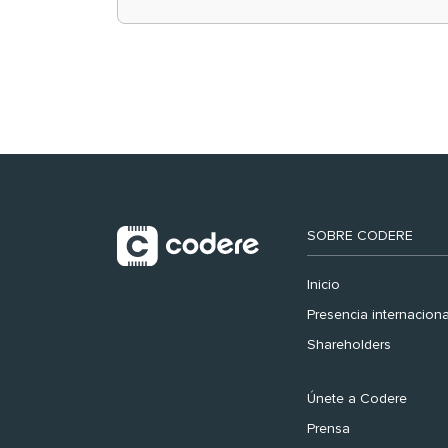
retail en España y
registra récord
histórico en el Mundial
SOBRE CODERE
Inicio
Presencia internaciona
Shareholders
Únete a Codere
Prensa