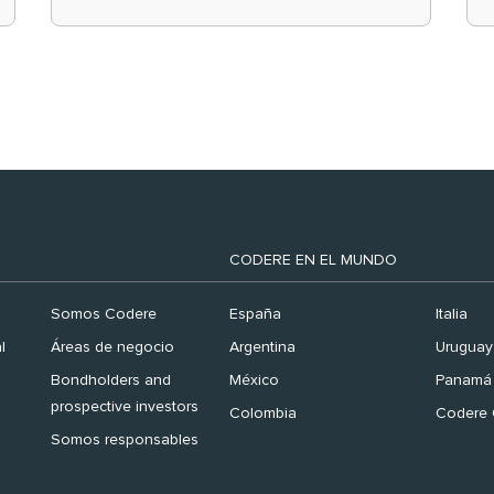
el ranking ‘Brand
Finance España 2026’
CODERE EN EL MUNDO
Somos Codere
España
Italia
l
Áreas de negocio
Argentina
Uruguay
Bondholders and
México
Panamá
prospective investors
Colombia
Codere 
Somos responsables