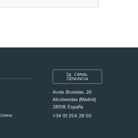
historias ‘muy
nuestras’
CANAL
DENUNCIA
Avda. Bruselas, 26
Alcobendas (Madrid),
28108. España
Online
+34 91 354 28 00