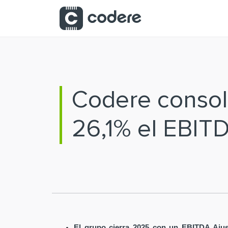
Saltar al contenido principal
Codere consoli
26,1% el EBIT
El grupo cierra 2025 con un EBITDA Ajus