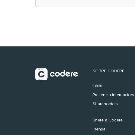
retail en España y
registra récord
histórico en el Mundial
SOBRE CODERE
Inicio
Presencia internaciona
Shareholders
Únete a Codere
Prensa