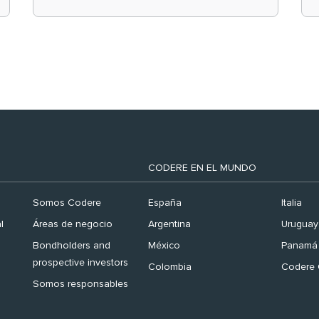
el ranking ‘Brand
Finance España 2026’
CODERE EN EL MUNDO
Somos Codere
España
Italia
l
Áreas de negocio
Argentina
Uruguay
Bondholders and
México
Panamá
prospective investors
Colombia
Codere 
Somos responsables