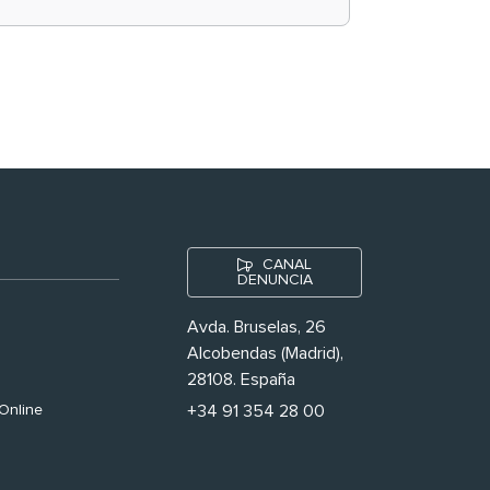
historias ‘muy
nuestras’
CANAL
DENUNCIA
Avda. Bruselas, 26
Alcobendas (Madrid),
28108. España
Online
+34 91 354 28 00