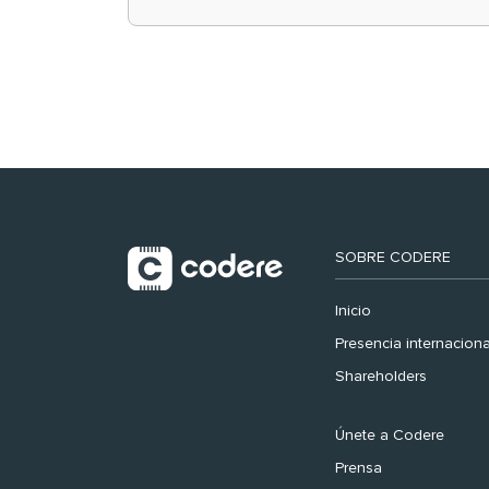
retail en España y
registra récord
histórico en el Mundial
SOBRE CODERE
Inicio
Presencia internaciona
Shareholders
Únete a Codere
Prensa