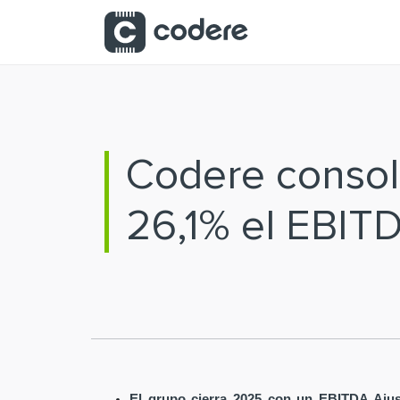
Saltar al contenido principal
Codere consoli
26,1% el EBIT
El grupo cierra 2025 con un EBITDA Ajus