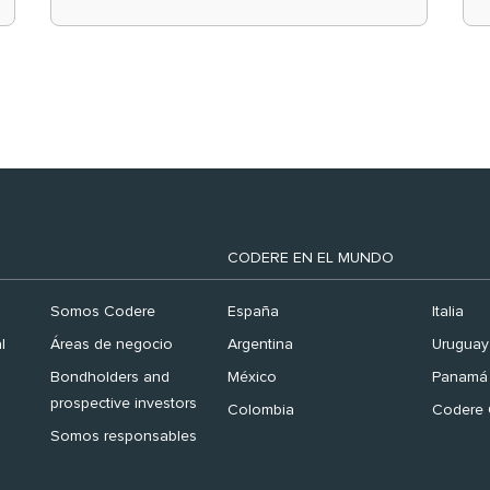
el ranking ‘Brand
Finance España 2026’
CODERE EN EL MUNDO
Somos Codere
España
Italia
l
Áreas de negocio
Argentina
Uruguay
Bondholders and
México
Panamá
prospective investors
Colombia
Codere 
Somos responsables