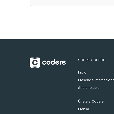
retail en España y
registra récord
histórico en el Mundial
SOBRE CODERE
Inicio
Presencia internaciona
Shareholders
Únete a Codere
Prensa