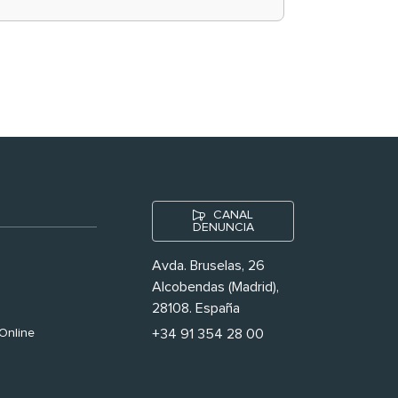
historias ‘muy
nuestras’
CANAL
DENUNCIA
Avda. Bruselas, 26
Alcobendas (Madrid),
28108. España
Online
+34 91 354 28 00