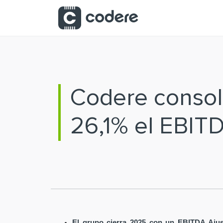
Saltar al contenido principal
Codere consoli
26,1% el EBIT
El grupo cierra 2025 con un EBITDA Ajus