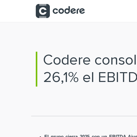
Saltar al contenido principal
Codere consoli
26,1% el EBIT
El grupo cierra 2025 con un EBITDA Ajus