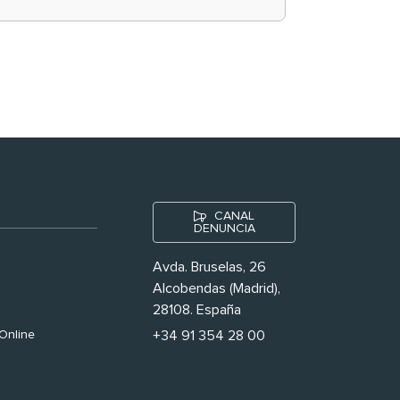
historias ‘muy
nuestras’
CANAL
DENUNCIA
Avda. Bruselas, 26
Alcobendas (Madrid),
28108. España
Online
+34 91 354 28 00