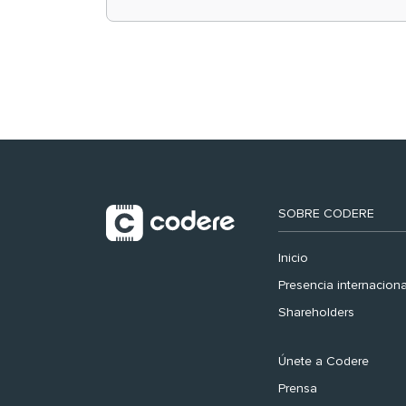
retail en España y
registra récord
histórico en el Mundial
SOBRE CODERE
Inicio
Presencia internaciona
Shareholders
Únete a Codere
Prensa