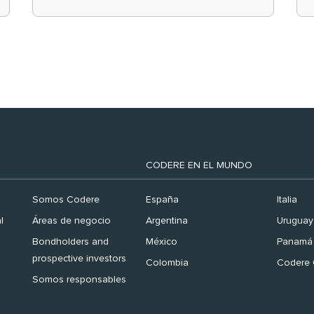
el ranking ‘Brand
Finance España 2026’
CODERE EN EL MUNDO
Somos Codere
España
Italia
l
Áreas de negocio
Argentina
Uruguay
Bondholders and
México
Panamá
prospective investors
Colombia
Codere 
Somos responsables