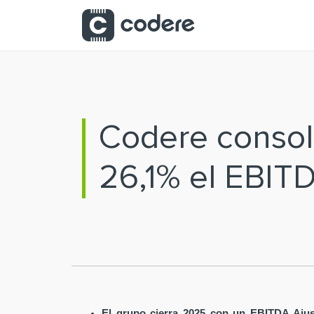
Saltar al contenido principal
Codere consoli
26,1% el EBIT
El grupo cierra 2025 con un EBITDA Ajus