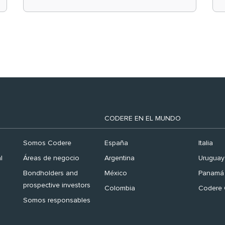
el ranking ‘Brand
Finance España 2026’
CODERE EN EL MUNDO
Somos Codere
España
Italia
l
Áreas de negocio
Argentina
Uruguay
Bondholders and
México
Panamá
prospective investors
Colombia
Codere 
Somos responsables