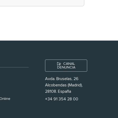
historias ‘muy
nuestras’
CANAL
DENUNCIA
Avda. Bruselas, 26
Alcobendas (Madrid),
28108. España
Online
+34 91 354 28 00