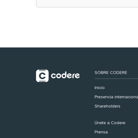
retail en España y
registra récord
histórico en el Mundial
SOBRE CODERE
Inicio
Presencia internaciona
Shareholders
Únete a Codere
Prensa