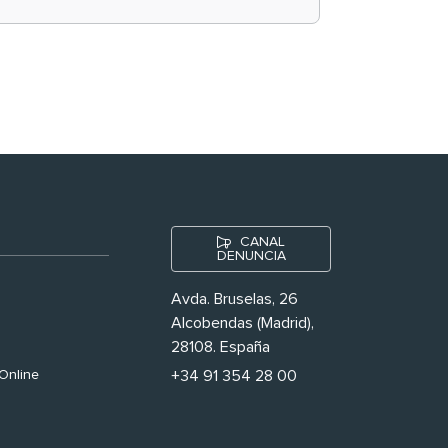
historias ‘muy
nuestras’
CANAL
DENUNCIA
Avda. Bruselas, 26
Alcobendas (Madrid),
28108. España
Online
+34 91 354 28 00