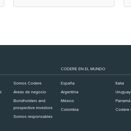
el ranking ‘Brand
Finance España 2026’
CODERE EN EL MUNDO
Somos Codere
España
Italia
l
Áreas de negocio
Argentina
Uruguay
Bondholders and
México
Panamá
prospective investors
Colombia
Codere 
Somos responsables