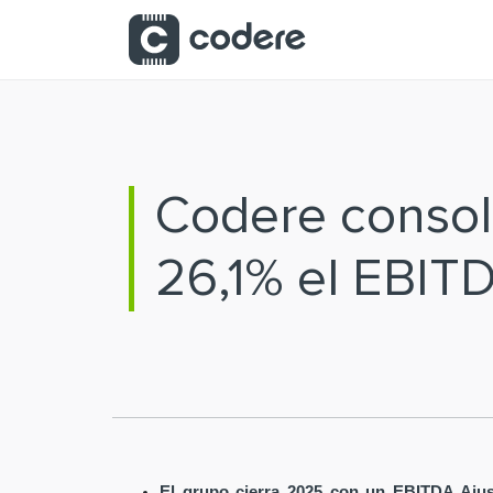
Saltar al contenido principal
Codere consoli
26,1% el EBIT
El grupo cierra 2025 con un EBITDA Ajus