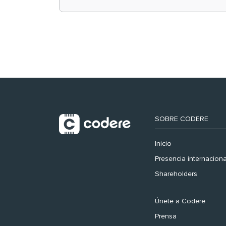
retail en España y
registra récord
histórico en el Mundial
SOBRE CODERE
Inicio
Presencia internaciona
Shareholders
Únete a Codere
Prensa