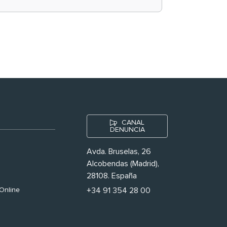
historias ‘muy
nuestras’
CANAL
DENUNCIA
Avda. Bruselas, 26
Alcobendas (Madrid),
28108. España
Online
+34 91 354 28 00