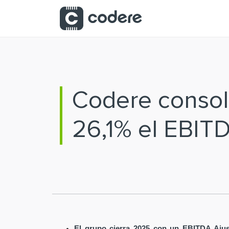
Saltar al contenido principal
Codere consoli
26,1% el EBIT
El grupo cierra 2025 con un EBITDA Ajus