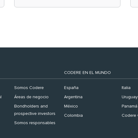
el ranking ‘Brand
Finance España 2026’
CODERE EN EL MUNDO
Somos Codere
España
Italia
l
Áreas de negocio
Argentina
Uruguay
Bondholders and
México
Panamá
prospective investors
Colombia
Codere 
Somos responsables