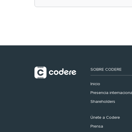
retail en España y
registra récord
histórico en el Mundial
SOBRE CODERE
Inicio
Presencia internaciona
Shareholders
Únete a Codere
Prensa