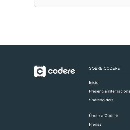
retail en España y
registra récord
histórico en el Mundial
SOBRE CODERE
Inicio
Presencia internaciona
Shareholders
Únete a Codere
Prensa