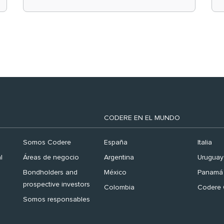
el ranking ‘Brand
Finance España 2026’
CODERE EN EL MUNDO
Somos Codere
España
Italia
l
Áreas de negocio
Argentina
Uruguay
Bondholders and
México
Panamá
prospective investors
Colombia
Codere 
Somos responsables