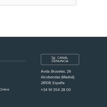
historias ‘muy
nuestras’
CANAL
DENUNCIA
Avda. Bruselas, 26
Alcobendas (Madrid),
28108. España
Online
+34 91 354 28 00