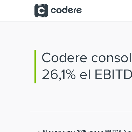
Saltar al contenido principal
Codere consoli
26,1% el EBIT
El grupo cierra 2025 con un EBITDA Ajus