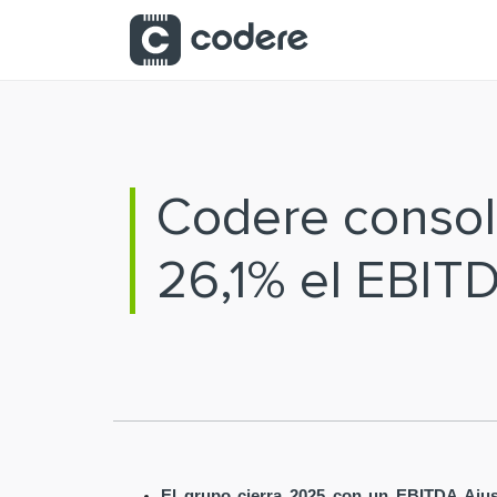
Saltar al contenido principal
Codere consoli
26,1% el EBIT
El grupo cierra 2025 con un EBITDA Ajus