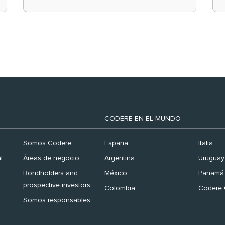
el ranking ‘Brand
Finance España 2026’
CODERE EN EL MUNDO
Somos Codere
España
Italia
l
Áreas de negocio
Argentina
Uruguay
Bondholders and
México
Panamá
prospective investors
Colombia
Codere 
Somos responsables