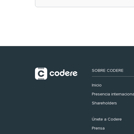
retail en España y
registra récord
histórico en el Mundial
SOBRE CODERE
Inicio
Presencia internaciona
Shareholders
Únete a Codere
Prensa