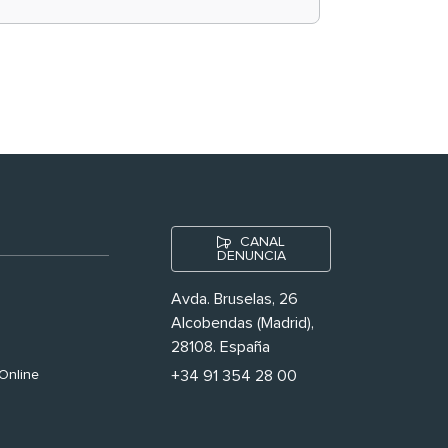
historias ‘muy
nuestras’
CANAL
DENUNCIA
Avda. Bruselas, 26
Alcobendas (Madrid),
28108. España
Online
+34 91 354 28 00