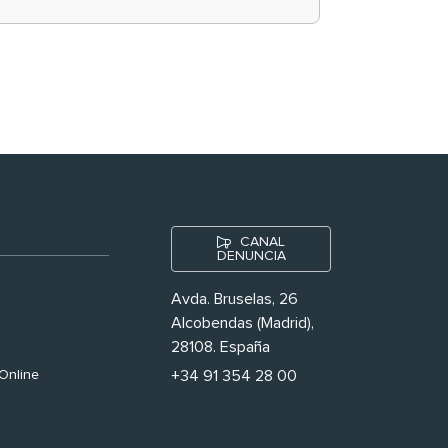
historias ‘muy
nuestras’
CANAL
DENUNCIA
Avda. Bruselas, 26
Alcobendas (Madrid),
28108. España
Online
+34 91 354 28 00