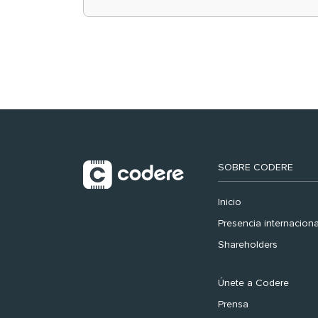
retail en España y
registra récord
histórico en el Mundial
SOBRE CODERE
Inicio
Presencia internaciona
Shareholders
Únete a Codere
Prensa