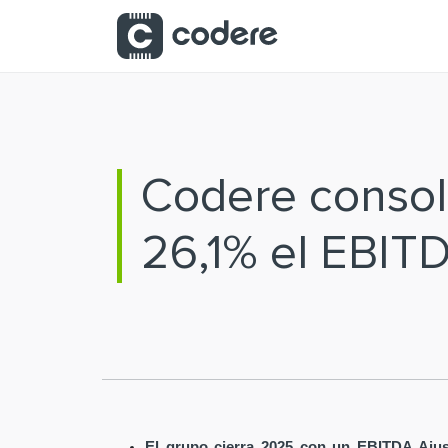
Saltar al contenido principal
Codere consoli
26,1% el EBIT
El grupo cierra 2025 con un EBITDA Ajus