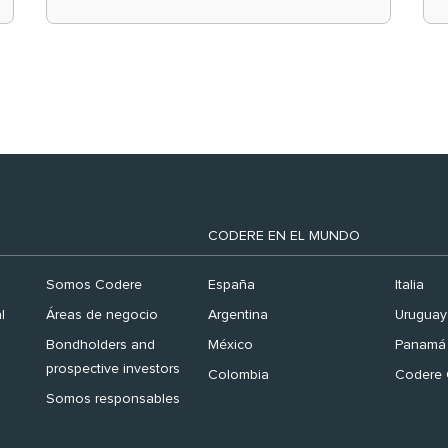
el ranking ‘Brand
Finance España 2026’
CODERE EN EL MUNDO
Somos Codere
España
Italia
l
Áreas de negocio
Argentina
Uruguay
Bondholders and
México
Panamá
prospective investors
Colombia
Codere 
Somos responsables