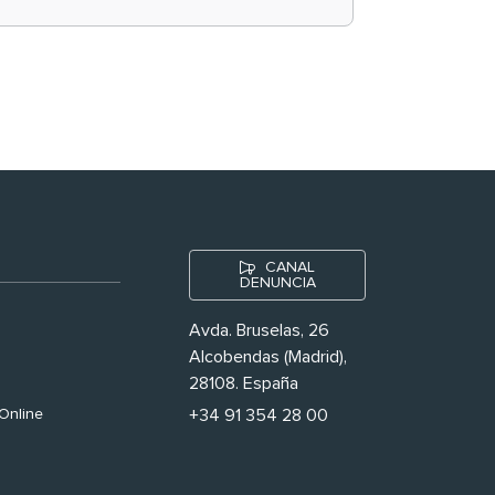
historias ‘muy
nuestras’
CANAL
DENUNCIA
Avda. Bruselas, 26
Alcobendas (Madrid),
28108. España
Online
+34 91 354 28 00