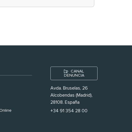
historias ‘muy
nuestras’
CANAL
DENUNCIA
Avda. Bruselas, 26
Alcobendas (Madrid),
28108. España
Online
+34 91 354 28 00