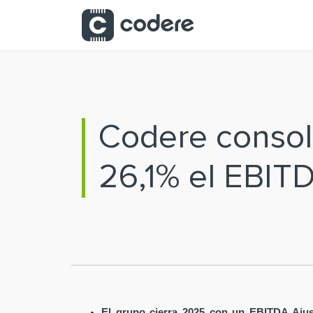
Saltar al contenido principal
Codere consoli
26,1% el EBIT
El grupo cierra 2025 con un EBITDA Ajus