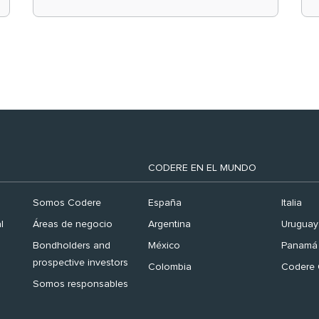
el ranking ‘Brand
Finance España 2026’
CODERE EN EL MUNDO
Somos Codere
España
Italia
l
Áreas de negocio
Argentina
Uruguay
Bondholders and
México
Panamá
prospective investors
Colombia
Codere 
Somos responsables