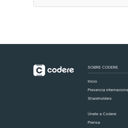
retail en España y
registra récord
histórico en el Mundial
SOBRE CODERE
Inicio
Presencia internaciona
Shareholders
Únete a Codere
Prensa